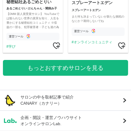
秘密結社あるごめとりい
スプレーアートエデン
あるごめとりい けんちゃん・闇病み子
スプレーアートエデン
【DMM 新人賞受賞サロン】 YouTubeで
まだ何も決まっていないが新たな挑戦の
は観られない世界の真実を知り、人生を
なにか？期待しないでね
豊かにする秘密結社コミュニティ ※収
益の一部を、犯罪被害者・子ども達の為
運営ツール
のチャリティーに寄付させていただきま
す
運営ツール
オンラインコミュニティ
学び
もっとおすすめサロンを見る
サロンの中を取材記事で紹介
CANARY（カナリー）
企画・開設・運営ノウハウサイト
オンラインサロンLab.