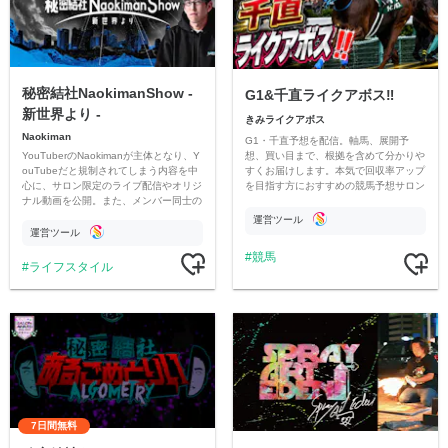
秘密結社NaokimanShow -
G1&千直ライクアボス‼️
新世界より -
きみライクアボス
Naokiman
G1・千直予想を配信。軸馬、展開予
YouTuberのNaokimanが主体となり、Y
想、買い目まで、根拠を含めて分かりや
ouTubeだと規制されてしまう内容を中
すくお届けします。本気で回収率アップ
心に、サロン限定のライブ配信やオリジ
を目指す方におすすめの競馬予想サロン
ナル動画を公開。また、メンバー同士の
です。
情報交換や交流の場としても楽しんでい
運営ツール
ただいています。
運営ツール
競馬
ライフスタイル
7日間無料