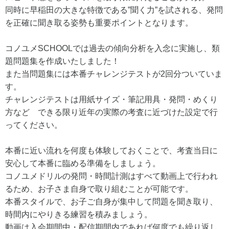
同時に早稲田の大きな特徴である”聞く力”を試される、発問
を正確に聞き取る姿勢も重要ポイントとなります。
コノユメSCHOOLでは過去の傾向分析を入念に実施し、類
題問題集を作成いたしました！
また当問題集には本番チャレンジテストが2回分ついていま
す。
チャレンジテストは用紙サイズ・筆記用具・発問・めくり
方など できる限り近年の実際の考査に近づけた設定で行
ってください。
本番に近い流れを何度も体験しておくことで、考査当日に
安心して本番に臨める準備をしましょう。
コノユメドリルの発問・時間計測はすべて動画上で行われ
るため、お子さま自身で取り組むことが可能です。
本番スタイルで、お子ご自身が集中して問題を聞き取り、
時間内にやりきる練習を積みましょう。
動画は入会期間中・配信期間内であれば何度でも繰り返し