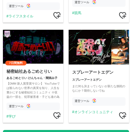
情報交換や交流の場としても楽しんでい
運営ツール
ただいています。
運営ツール
競馬
ライフスタイル
7日間無料
秘密結社あるごめとりい
スプレーアートエデン
あるごめとりい けんちゃん・闇病み子
スプレーアートエデン
【DMM 新人賞受賞サロン】 YouTubeで
まだ何も決まっていないが新たな挑戦の
は観られない世界の真実を知り、人生を
なにか？期待しないでね
豊かにする秘密結社コミュニティ ※収
益の一部を、犯罪被害者・子ども達の為
運営ツール
のチャリティーに寄付させていただきま
す
運営ツール
オンラインコミュニティ
学び