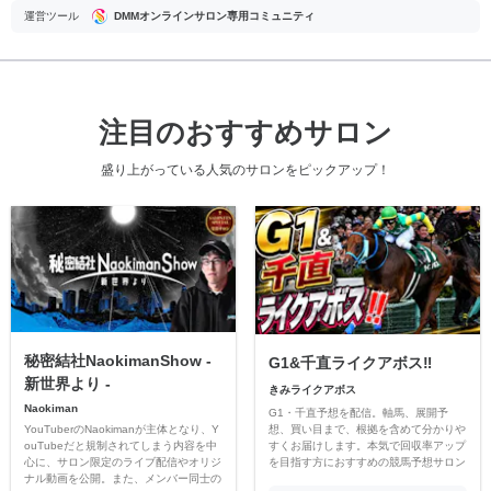
運営ツール
DMMオンラインサロン専用コミュニティ
注目のおすすめサロン
盛り上がっている人気のサロンをピックアップ！
秘密結社NaokimanShow -
G1&千直ライクアボス‼️
新世界より -
きみライクアボス
Naokiman
G1・千直予想を配信。軸馬、展開予
YouTuberのNaokimanが主体となり、Y
想、買い目まで、根拠を含めて分かりや
ouTubeだと規制されてしまう内容を中
すくお届けします。本気で回収率アップ
心に、サロン限定のライブ配信やオリジ
を目指す方におすすめの競馬予想サロン
ナル動画を公開。また、メンバー同士の
です。