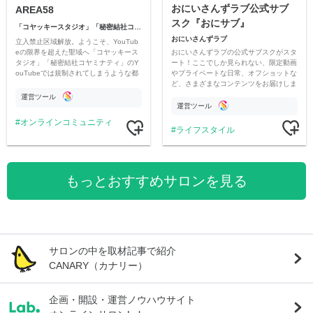
おにいさんずラブ公式サブ
AREA58
スク『おにサブ』
「コヤッキースタジオ」「秘密結社コヤミナティ」
おにいさんずラブ
立入禁止区域解放。ようこそ、YouTub
おにいさんずラブの公式サブスクがスタ
eの限界を超えた聖域へ「コヤッキース
ート！ここでしか見られない、限定動画
タジオ」「秘密結社コヤミナティ」のY
やプライベートな日常、オフショットな
ouTubeでは規制されてしまうような都
ど、さまざまなコンテンツをお届けしま
市伝説を中心にオリジナルコンテンツを
す。
公開。
運営ツール
運営ツール
オンラインコミュニティ
ライフスタイル
もっとおすすめサロンを見る
サロンの中を取材記事で紹介
CANARY（カナリー）
企画・開設・運営ノウハウサイト