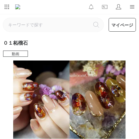
マイページ
０１柘榴石
動画