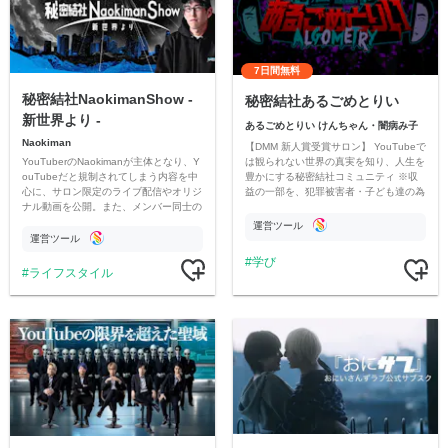
7日間無料
秘密結社NaokimanShow -
秘密結社あるごめとりい
新世界より -
あるごめとりい けんちゃん・闇病み子
Naokiman
【DMM 新人賞受賞サロン】 YouTubeで
YouTuberのNaokimanが主体となり、Y
は観られない世界の真実を知り、人生を
ouTubeだと規制されてしまう内容を中
豊かにする秘密結社コミュニティ ※収
心に、サロン限定のライブ配信やオリジ
益の一部を、犯罪被害者・子ども達の為
ナル動画を公開。また、メンバー同士の
のチャリティーに寄付させていただきま
情報交換や交流の場としても楽しんでい
す
運営ツール
ただいています。
運営ツール
学び
ライフスタイル