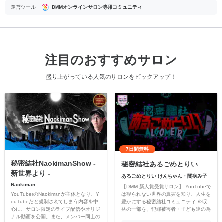
運営ツール
DMMオンラインサロン専用コミュニティ
注目のおすすめサロン
盛り上がっている人気のサロンをピックアップ！
7日間無料
秘密結社NaokimanShow -
秘密結社あるごめとりい
新世界より -
あるごめとりい けんちゃん・闇病み子
Naokiman
【DMM 新人賞受賞サロン】 YouTubeで
YouTuberのNaokimanが主体となり、Y
は観られない世界の真実を知り、人生を
ouTubeだと規制されてしまう内容を中
豊かにする秘密結社コミュニティ ※収
心に、サロン限定のライブ配信やオリジ
益の一部を、犯罪被害者・子ども達の為
ナル動画を公開。また、メンバー同士の
のチャリティーに寄付させていただきま