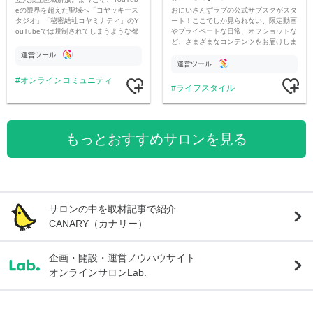
おにいさんずラブの公式サブスクがスタ
eの限界を超えた聖域へ「コヤッキース
ート！ここでしか見られない、限定動画
タジオ」「秘密結社コヤミナティ」のY
やプライベートな日常、オフショットな
ouTubeでは規制されてしまうような都
ど、さまざまなコンテンツをお届けしま
市伝説を中心にオリジナルコンテンツを
す。
公開。
運営ツール
運営ツール
オンラインコミュニティ
ライフスタイル
もっとおすすめサロンを見る
サロンの中を取材記事で紹介
CANARY（カナリー）
企画・開設・運営ノウハウサイト
オンラインサロンLab.