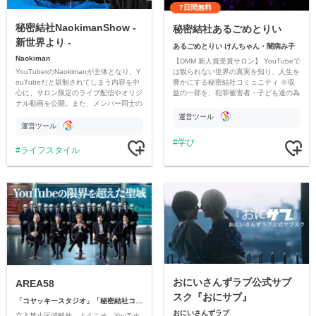
7日間無料
秘密結社NaokimanShow -
秘密結社あるごめとりい
新世界より -
あるごめとりい けんちゃん・闇病み子
Naokiman
【DMM 新人賞受賞サロン】 YouTubeで
YouTuberのNaokimanが主体となり、Y
は観られない世界の真実を知り、人生を
ouTubeだと規制されてしまう内容を中
豊かにする秘密結社コミュニティ ※収
心に、サロン限定のライブ配信やオリジ
益の一部を、犯罪被害者・子ども達の為
ナル動画を公開。また、メンバー同士の
のチャリティーに寄付させていただきま
情報交換や交流の場としても楽しんでい
す
運営ツール
ただいています。
運営ツール
学び
ライフスタイル
おにいさんずラブ公式サブ
AREA58
スク『おにサブ』
「コヤッキースタジオ」「秘密結社コヤミナティ」
おにいさんずラブ
立入禁止区域解放。ようこそ、YouTub