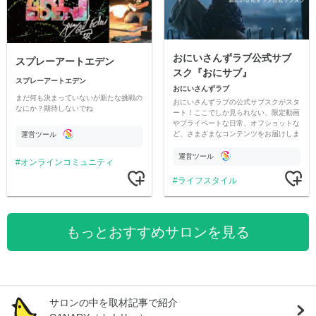
おにいさんずラブ公式サブ
スプレーアートエデン
スク『おにサブ』
スプレーアートエデン
おにいさんずラブ
まだ何も決まっていないが新たな挑戦の
おにいさんずラブの公式サブスクがスタ
なにか？期待しないでね
ート！ここでしか見られない、限定動画
やプライベートな日常、オフショットな
ど、さまざまなコンテンツをお届けしま
運営ツール
す。
運営ツール
オンラインコミュニティ
ライフスタイル
もっとおすすめサロンを見る
サロンの中を取材記事で紹介