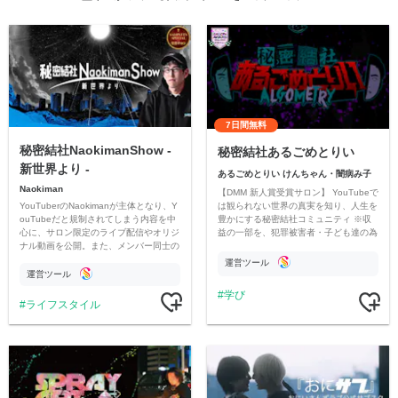
7日間無料
秘密結社NaokimanShow -
秘密結社あるごめとりい
新世界より -
あるごめとりい けんちゃん・闇病み子
Naokiman
【DMM 新人賞受賞サロン】 YouTubeで
YouTuberのNaokimanが主体となり、Y
は観られない世界の真実を知り、人生を
ouTubeだと規制されてしまう内容を中
豊かにする秘密結社コミュニティ ※収
心に、サロン限定のライブ配信やオリジ
益の一部を、犯罪被害者・子ども達の為
ナル動画を公開。また、メンバー同士の
のチャリティーに寄付させていただきま
情報交換や交流の場としても楽しんでい
す
運営ツール
ただいています。
運営ツール
学び
ライフスタイル