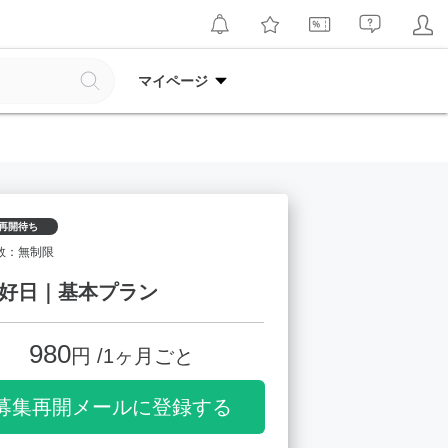
マイページ
再開待ち
数：無制限
好日｜基本プラン
980
円 /1ヶ月ごと
募集再開メールに登録する