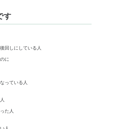
です
後回しにしている人
のに
なっている人
人
った人
い人