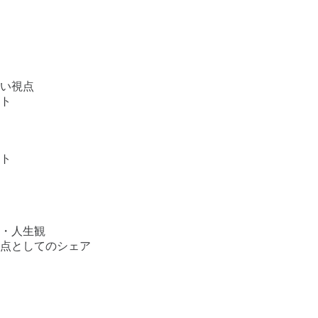
い視点
ト
ト
・人生観
点としてのシェア