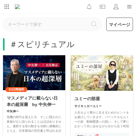
マイページ
＃スピリチュアル
30日間無料
マスメディアに載らない日
ユミーの部屋
本の超深層 by 中矢伸一
サイキッカーユミー
中矢伸一
人生をより豊かに生きるためのヒントを
危機の時代を迎えた今、そこに隠された
お届けしていきます。パーソナルなユミ
真相が公に語られることはほぼありませ
ーの姿、動物愛護への想い、そして夢に
ん。激変する世の動きを冷静に俯瞰的に
むかって共に歩みながら分かち合う特別
とらえ、日本最強の預言書と呼ばれる日
な場所です。 心が少し軽くなるような
月神示を主軸とし、中矢伸一の心眼に映
時間をお届けできればと思っています。