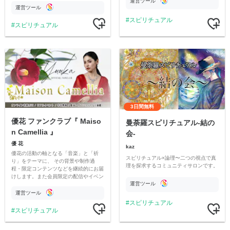
運営ツール
ったリアルな世界を共有していきます。
運営ツール
スピリチュアル
スピリチュアル
3日間無料
優花 ファンクラブ『 Maiso
曼荼羅スピリチュアル-結の
n Camellia 』
会-
優 花
kaz
優花の活動の軸となる「音楽」と「祈
スピリチュアル×論理〜二つの視点で真
り」をテーマに、 その背景や制作過
理を探求するコミュニティサロンです。
程・限定コンテンツなどを継続的にお届
けします。また会員限定の配信やイベン
運営ツール
トのご案内、優花の活動の裏側などもご
覧いただけます。
運営ツール
スピリチュアル
スピリチュアル