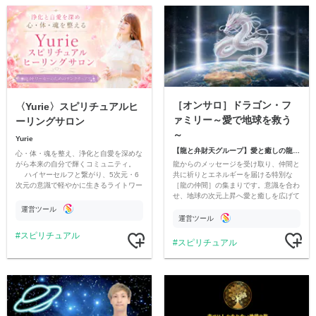
［オンサロ］ドラゴン・フ
〈Yurie〉スピリチュアルヒ
ァミリー～愛で地球を救う
ーリングサロン
～
Yurie
【龍と弁財天グループ】愛と癒しの龍使いひろき・弁財天真貴
心・体・魂を整え、浄化と自愛を深めな
龍からのメッセージを受け取り、仲間と
がら本来の自分で輝くコミュニティ。
共に祈りとエネルギーを届ける特別な
ハイヤーセルフと繋がり、5次元・6
［龍の仲間］の集まりです。意識を合わ
次元の意識で軽やかに生きるライトワー
せ、地球の次元上昇へ愛と癒しを広げて
カーのための聖域、サンクチュアリで
いきませんか？
す。
運営ツール
運営ツール
スピリチュアル
スピリチュアル