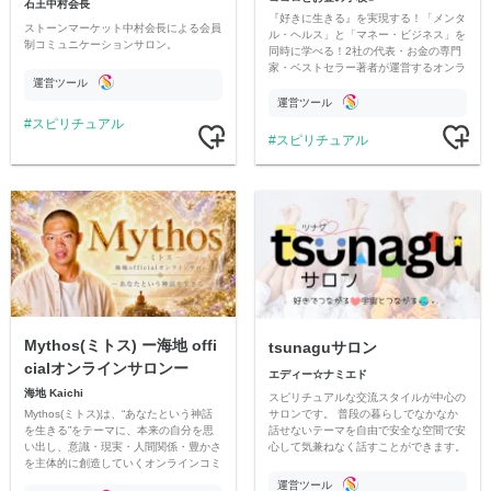
石王中村会長
『好きに生きる』を実現する！「メンタ
ストーンマーケット中村会長による会員
ル・ヘルス」と「マネー・ビジネス」を
制コミュニケーションサロン。
同時に学べる！2社の代表・お金の専門
家・ベストセラー著者が運営するオンラ
運営ツール
インサロン。次元上昇し、覚醒した人生
を送りましょう！
運営ツール
スピリチュアル
スピリチュアル
Mythos(ミトス) ー海地 offi
tsunaguサロン
cialオンラインサロンー
エディー☆ナミエド
海地 Kaichi
スピリチュアルな交流スタイルが中心の
Mythos(ミトス)は、“あなたという神話
サロンです。 普段の暮らしでなかなか
を生きる”をテーマに、本来の自分を思
話せないテーマを自由で安全な空間で安
い出し、意識・現実・人間関係・豊かさ
心して気兼ねなく話すことができます。
を主体的に創造していくオンラインコミ
tsunaguサロンで素敵な仲間と繋がって
ュニティです。
5次元を目指してみませんか♪︎
運営ツール