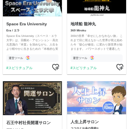
Space Era University
地球船 龍神丸
Era / エラ
369 Miroku
Space Era University（スペース・エラ
369の世界「幸せにしかなれない旅」 こ
大学）は、目醒め・アセンション・高次
れまで目に視えなかった世界が視え始め
元意識の『本質』を深めながら、人生を
た今「疑心が確信」に変わり新世界が始
より軽やかに生きるための『本格的な実
まります。 パワースポットで遭遇した
践』を学べるオンラインサロンです。
神のキセキ。369が神意を解釈してシェ
アします。 369Miroku
運営ツール
運営ツール
スピリチュアル
スピリチュアル
人生上昇サロン
石王中村社長開運サロン
ココロとお金の学校®