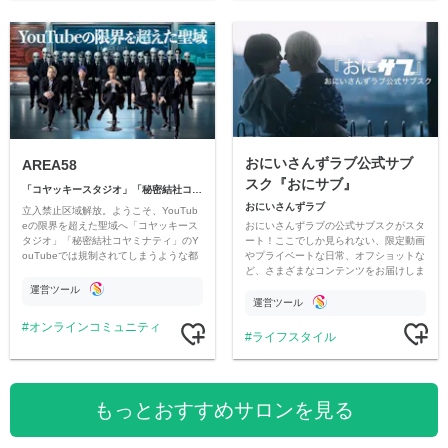
おにいさんずラブ公式サブ
AREA58
スク『おにサブ』
「コヤッキースタジオ」「秘密結社コヤミナティ」
おにいさんずラブ
立入禁止区域解放。ようこそ、YouTub
おにいさんずラブの公式サブスクがスタ
eの限界を超えた聖域へ「コヤッキース
ート！ここでしか見られない、限定動画
タジオ」「秘密結社コヤミナティ」のY
やプライベートな日常、オフショットな
ouTubeでは規制されてしまうような都
ど、さまざまなコンテンツをお届けしま
市伝説を中心にオリジナルコンテンツを
す。
公開。
運営ツール
運営ツール
オンラインコミュニティ
ライフスタイル
もっとおすすめサロンを見る