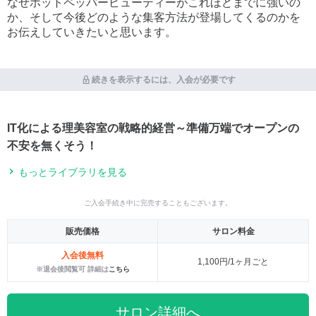
なぜホットペッパービューティーがこれほどまでに強いの
か、そして今後どのような集客方法が登場してくるのかを
お伝えしていきたいと思います。
続きを表示するには、入会が必要です
IT化による理美容室の戦略的経営～準備万端でオープンの
不安を無くそう！
もっとライブラリを見る
ご入会手続き中に完売することもございます。
販売価格
サロン料金
入会後無料
1,100円/1ヶ月ごと
※退会後閲覧可 詳細は
こちら
サロン詳細へ