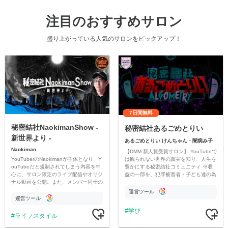
注目のおすすめサロン
盛り上がっている人気のサロンをピックアップ！
7日間無料
秘密結社NaokimanShow -
秘密結社あるごめとりい
新世界より -
あるごめとりい けんちゃん・闇病み子
Naokiman
【DMM 新人賞受賞サロン】 YouTubeで
YouTuberのNaokimanが主体となり、Y
は観られない世界の真実を知り、人生を
ouTubeだと規制されてしまう内容を中
豊かにする秘密結社コミュニティ ※収
心に、サロン限定のライブ配信やオリジ
益の一部を、犯罪被害者・子ども達の為
ナル動画を公開。また、メンバー同士の
のチャリティーに寄付させていただきま
情報交換や交流の場としても楽しんでい
す
運営ツール
ただいています。
運営ツール
学び
ライフスタイル