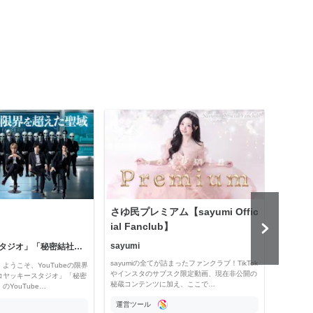
さゆ民プレミアム【sayumi Offic
公益
ial Fanclub】
sayumi
「コヤッキースタジオ」「秘密結社コヤミナティ」
公益
sayumiの全てが詰まったファンクラブ！TikTok
ようこそ、YouTubeの限界
Officia
やインスタのサブスク限定動画、現在非公開の
コヤッキースタジオ」「秘密
e thro
秘蔵コンテンツに加え、ここで…
YouTube…
運営ツール
運営