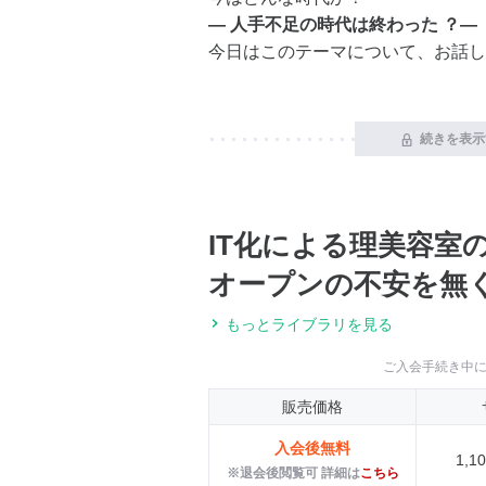
― 人手不足の時代は終わった ？―
今日はこのテーマについて、お話し
続きを表示
IT化による理美容室
オープンの不安を無
もっとライブラリを見る
ご入会手続き中
販売価格
入会後無料
1,
※退会後閲覧可 詳細は
こちら