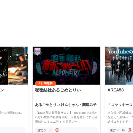
7日間無料
ン
秘密結社あるごめとりい
AREA58
あるごめとりい けんちゃん・闇病み子
新たな挑戦のなに
【DMM 新人賞受賞サロン】 YouTubeでは観ら
立入禁止区域解放。
れない世界の真実を知り、人生を豊かにする秘
を超えた聖域へ「
密結社コミュニティ ※収益の一…
結社コヤミナティ」の
運営ツール
運営ツール