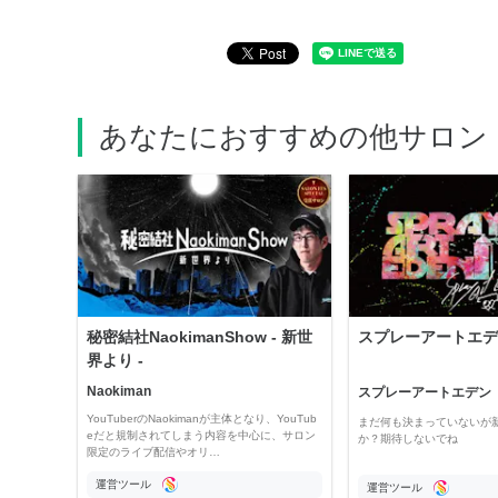
あなたにおすすめの他サロン
秘密結社NaokimanShow - 新世
スプレーアートエデ
界より -
Naokiman
スプレーアートエデン
YouTuberのNaokimanが主体となり、YouTub
まだ何も決まっていないが
eだと規制されてしまう内容を中心に、サロン
か？期待しないでね
限定のライブ配信やオリ…
運営ツール
運営ツール