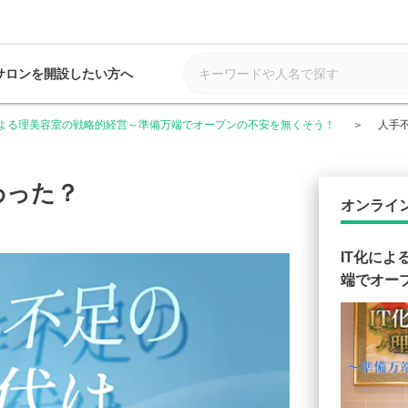
サロンを開設したい方へ
による理美容室の戦略的経営～準備万端でオープンの不安を無くそう！
人手
わった？
オンライ
IT化に
端でオー