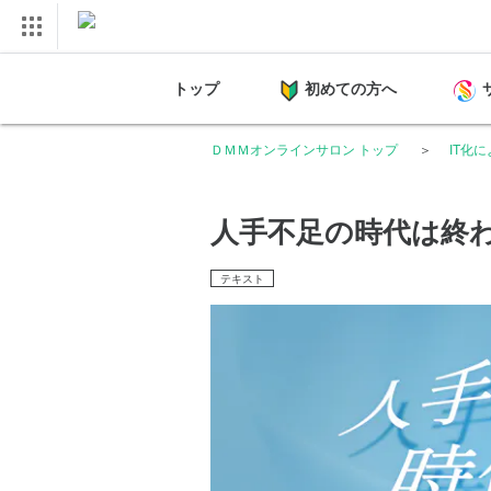
トップ
初めての方へ
ＤＭＭオンラインサロン トップ
IT化
人手不足の時代は終
テキスト