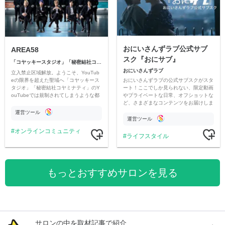
おにいさんずラブ公式サブ
AREA58
スク『おにサブ』
「コヤッキースタジオ」「秘密結社コヤミナティ」
おにいさんずラブ
立入禁止区域解放。ようこそ、YouTub
おにいさんずラブの公式サブスクがスタ
eの限界を超えた聖域へ「コヤッキース
ート！ここでしか見られない、限定動画
タジオ」「秘密結社コヤミナティ」のY
やプライベートな日常、オフショットな
ouTubeでは規制されてしまうような都
ど、さまざまなコンテンツをお届けしま
市伝説を中心にオリジナルコンテンツを
す。
公開。
運営ツール
運営ツール
オンラインコミュニティ
ライフスタイル
もっとおすすめサロンを見る
サロンの中を取材記事で紹介