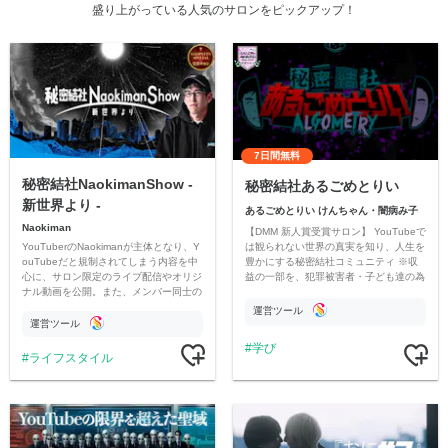
盛り上がっている人気のサロンをピックアップ！
7日間無料
秘密結社NaokimanShow -
秘密結社あるごめとりい
新世界より -
あるごめとりい けんちゃん・闇病み子
Naokiman
【DMM 新人賞受賞サロン】 YouTubeで
YouTuberのNaokimanが主体となり、Y
は観られない世界の真実を知り、人生を
ouTubeだと規制されてしまう内容を中
豊かにする秘密結社コミュニティ ※収
心に、サロン限定のライブ配信やオリジ
益の一部を、犯罪被害者・子ども達の為
ナル動画を公開。また、メンバー同士の
のチャリティーに寄付させていただきま
情報交換や交流の場としても楽しんでい
す
運営ツール
ただいています。
運営ツール
学び
ライフスタイル