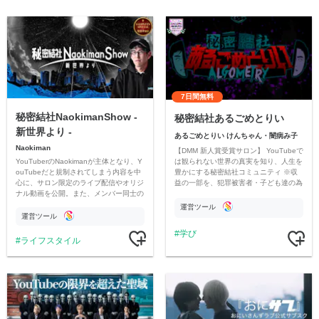
7日間無料
秘密結社NaokimanShow -
秘密結社あるごめとりい
新世界より -
あるごめとりい けんちゃん・闇病み子
Naokiman
【DMM 新人賞受賞サロン】 YouTubeで
YouTuberのNaokimanが主体となり、Y
は観られない世界の真実を知り、人生を
ouTubeだと規制されてしまう内容を中
豊かにする秘密結社コミュニティ ※収
心に、サロン限定のライブ配信やオリジ
益の一部を、犯罪被害者・子ども達の為
ナル動画を公開。また、メンバー同士の
のチャリティーに寄付させていただきま
情報交換や交流の場としても楽しんでい
す
運営ツール
ただいています。
運営ツール
学び
ライフスタイル