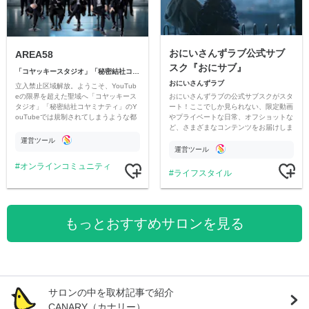
おにいさんずラブ公式サブ
AREA58
スク『おにサブ』
「コヤッキースタジオ」「秘密結社コヤミナティ」
おにいさんずラブ
立入禁止区域解放。ようこそ、YouTub
おにいさんずラブの公式サブスクがスタ
eの限界を超えた聖域へ「コヤッキース
ート！ここでしか見られない、限定動画
タジオ」「秘密結社コヤミナティ」のY
やプライベートな日常、オフショットな
ouTubeでは規制されてしまうような都
ど、さまざまなコンテンツをお届けしま
市伝説を中心にオリジナルコンテンツを
す。
公開。
運営ツール
運営ツール
オンラインコミュニティ
ライフスタイル
もっとおすすめサロンを見る
サロンの中を取材記事で紹介
CANARY（カナリー）