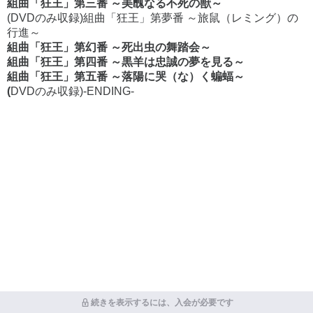
組曲「狂王」第三番 ～美醜なる不死の獣～
(DVDのみ収録)組曲「狂王」第夢番 ～旅鼠（レミング）の
行進～
組曲「狂王」第幻番 ～死出虫の舞踏会～
組曲「狂王」第四番 ～黒羊は忠誠の夢を見る～
組曲「狂王」第五番 ～落陽に哭（な）く蝙蝠～
(
DVDのみ収録)-ENDING-
続きを表示するには、入会が必要です