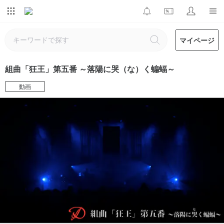
マイページ
組曲「狂王」第五番 ～落陽に哭（な）く蝙蝠～
動画