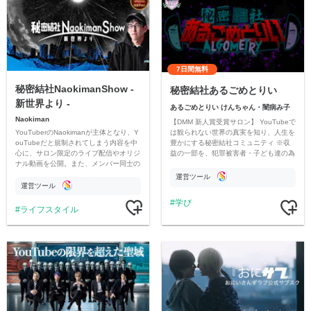
7日間無料
秘密結社NaokimanShow -
秘密結社あるごめとりい
新世界より -
あるごめとりい けんちゃん・闇病み子
Naokiman
【DMM 新人賞受賞サロン】 YouTubeで
YouTuberのNaokimanが主体となり、Y
は観られない世界の真実を知り、人生を
ouTubeだと規制されてしまう内容を中
豊かにする秘密結社コミュニティ ※収
心に、サロン限定のライブ配信やオリジ
益の一部を、犯罪被害者・子ども達の為
ナル動画を公開。また、メンバー同士の
のチャリティーに寄付させていただきま
情報交換や交流の場としても楽しんでい
す
運営ツール
ただいています。
運営ツール
学び
ライフスタイル