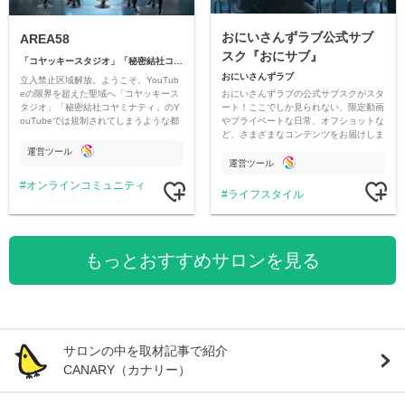
おにいさんずラブ公式サブ
AREA58
スク『おにサブ』
「コヤッキースタジオ」「秘密結社コヤミナティ」
おにいさんずラブ
立入禁止区域解放。ようこそ、YouTub
おにいさんずラブの公式サブスクがスタ
eの限界を超えた聖域へ「コヤッキース
ート！ここでしか見られない、限定動画
タジオ」「秘密結社コヤミナティ」のY
やプライベートな日常、オフショットな
ouTubeでは規制されてしまうような都
ど、さまざまなコンテンツをお届けしま
市伝説を中心にオリジナルコンテンツを
す。
公開。
運営ツール
運営ツール
オンラインコミュニティ
ライフスタイル
もっとおすすめサロンを見る
サロンの中を取材記事で紹介
CANARY（カナリー）