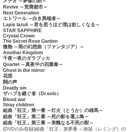
メテオ ～夢寐の刻～
Revive ～荒廃都市～
Next Generation
エトワール ～白き異端者～
Lapis lazuli ～君を思うほど僕は欲しくなる～
STAR SAPPHIRE
Crystal Crown
The Secret Rose Garden
微熱 ～雨の幻想曲（ファンタジア）～
Another Kingdom
千夜一夜のダラブッカ
Quartet ～真夜中の四重奏～
Ghost in the mirror
花惑
鬨の声
Deadly sin
ザハブを継ぐ者（Dr.solo）
Blood war
Stray children
組曲「狂王」第一番 ～灯火（とうか）の雄馬～
組曲「狂王」第二番 ～死の影を運ぶ鳥～
組曲「狂王」第三番 ～美醜なる不死の獣～
(DVDのみ収録)組曲「狂王」第夢番 ～旅鼠（レミング）の