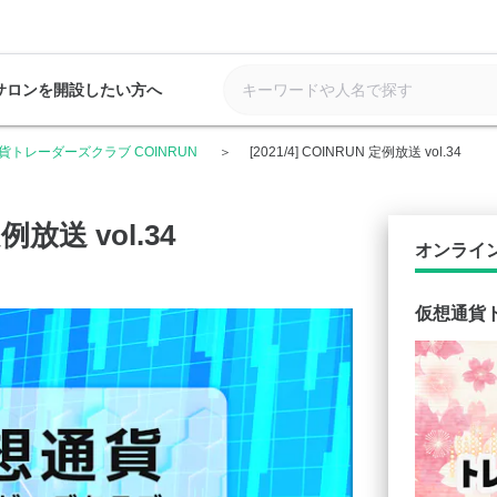
サロンを開設したい方へ
貨トレーダーズクラブ COINRUN
[2021/4] COINRUN 定例放送 vol.34
定例放送 vol.34
オンライ
仮想通貨ト