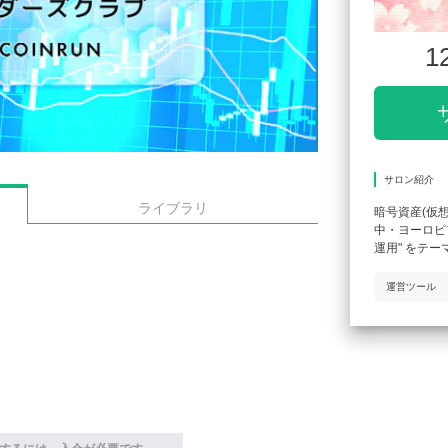
1
サロン紹介
ライブラリ
暗号資産(仮
中・ヨーロピア
運用" をテ
運営ツール