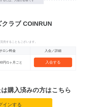
するには、入会が必要です
ラブ COINRUN
に完売することもございます。
サロン料金
入会／詳細
入会する
800円/1ヶ月ごと
たは購入済みの方はこちら
グインする