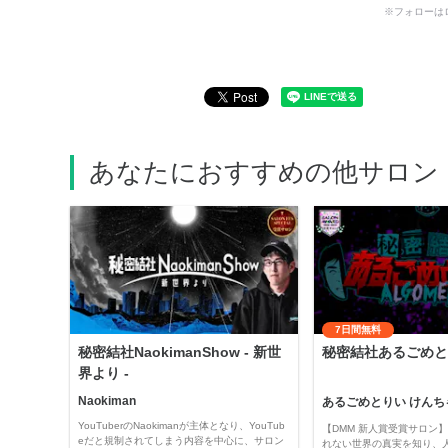
※フォローは
あなたにおすすめの他サロン
7日間無料
秘密結社NaokimanShow - 新世
秘密結社あるごめと
界より -
Naokiman
あるごめとりい けんち
YouTuberのNaokimanが主体となり、YouTub
【DMM 新人賞受賞サロン】 
eだと規制されてしまう内容を中心に、サロン
れない世界の真実を知り、