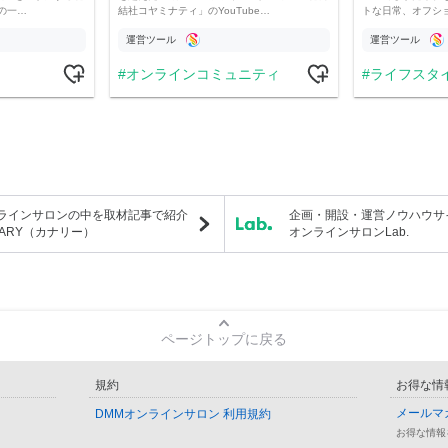
の一…
結社コヤミナティ」のYouTube…
トな日常、オフシ
運営ツール
運営ツール
オンラインコミュニティ
ライフスタ
ラインサロンの中を取材記事で紹介
企画・開設・運営ノウハウサ
NARY（カナリー）
オンラインサロンLab.
ページトップに戻る
規約
お得な情
メールマ
DMMオンラインサロン 利用規約
お得な情報