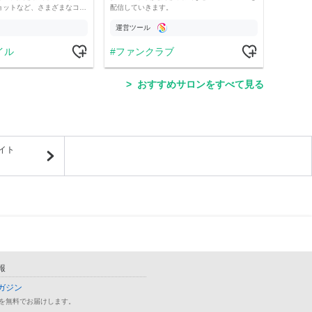
ョットなど、さまざまなコ…
配信していきます。
配信、
運営ツール
運営
イル
ファンクラブ
ラ
おすすめサロンをすべて見る
イト
報
ガジン
を無料でお届けします。