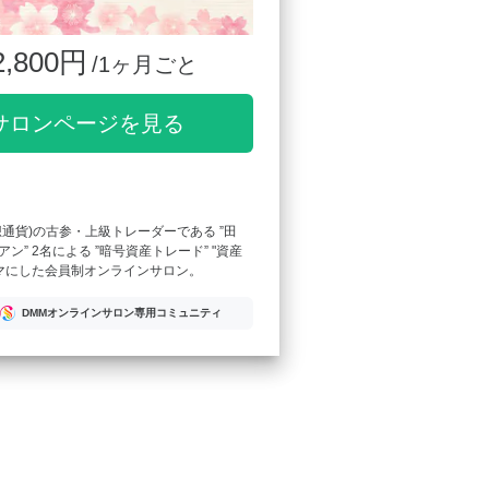
2,800円
/1ヶ月ごと
サロンページを見る
想通貨)の古参・上級トレーダーである ”田
ン” 2名による ”暗号資産トレード” "資産
ーマにした会員制オンラインサロン。
DMMオンラインサロン専用コミュニティ