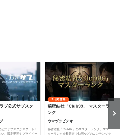
7日間無料
ラブ公式サブスク
秘密結社「Club99」 マスターラ
齋藤
ンク
悟』
ブ
ウマヅラビデオ
齋藤
の公式サブスクがスタート！
秘密結社「Club99」のマスターランク。マス
「保護
ない、限定動画やプライベー
ターランク会員限定で動画などのコンテンツを
では、