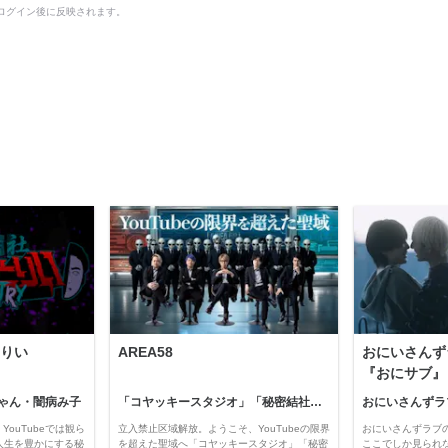
ログイン後に反映されます。
りい
AREA58
おにいさんず
『おにサブ』
ゃん・闇病み子
「コヤッキースタジオ」「秘密結社コヤミナティ」
おにいさんずラ
YouTubeでは観ら
立入禁止区域解放。ようこそ、YouTubeの限界
おにいさんずラブ
人生を豊かにする秘
を超えた聖域へ「コヤッキースタジオ」「秘密
ここでしか見られ