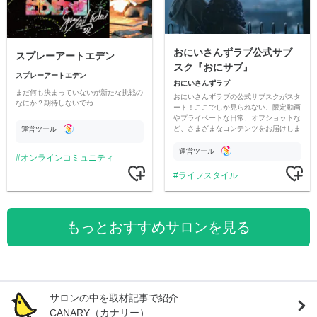
おにいさんずラブ公式サブ
スプレーアートエデン
スク『おにサブ』
スプレーアートエデン
おにいさんずラブ
まだ何も決まっていないが新たな挑戦の
おにいさんずラブの公式サブスクがスタ
なにか？期待しないでね
ート！ここでしか見られない、限定動画
やプライベートな日常、オフショットな
ど、さまざまなコンテンツをお届けしま
運営ツール
す。
運営ツール
オンラインコミュニティ
ライフスタイル
もっとおすすめサロンを見る
サロンの中を取材記事で紹介
CANARY（カナリー）