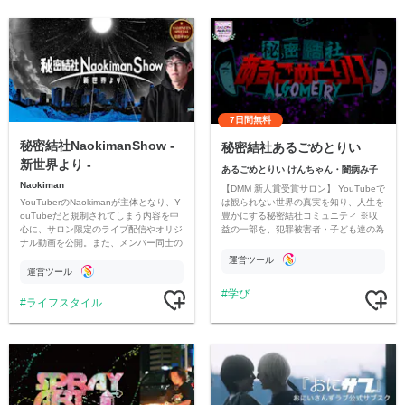
7日間無料
秘密結社NaokimanShow -
秘密結社あるごめとりい
新世界より -
あるごめとりい けんちゃん・闇病み子
Naokiman
【DMM 新人賞受賞サロン】 YouTubeで
YouTuberのNaokimanが主体となり、Y
は観られない世界の真実を知り、人生を
ouTubeだと規制されてしまう内容を中
豊かにする秘密結社コミュニティ ※収
心に、サロン限定のライブ配信やオリジ
益の一部を、犯罪被害者・子ども達の為
ナル動画を公開。また、メンバー同士の
のチャリティーに寄付させていただきま
情報交換や交流の場としても楽しんでい
す
運営ツール
ただいています。
運営ツール
学び
ライフスタイル