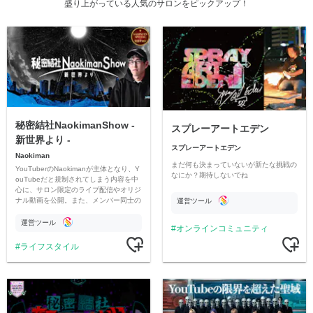
盛り上がっている人気のサロンをピックアップ！
秘密結社NaokimanShow -
スプレーアートエデン
新世界より -
スプレーアートエデン
Naokiman
まだ何も決まっていないが新たな挑戦の
YouTuberのNaokimanが主体となり、Y
なにか？期待しないでね
ouTubeだと規制されてしまう内容を中
心に、サロン限定のライブ配信やオリジ
ナル動画を公開。また、メンバー同士の
運営ツール
情報交換や交流の場としても楽しんでい
ただいています。
運営ツール
オンラインコミュニティ
ライフスタイル