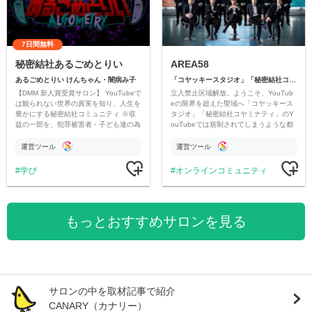
7日間無料
秘密結社あるごめとりい
AREA58
あるごめとりい けんちゃん・闇病み子
「コヤッキースタジオ」「秘密結社コヤミナティ」
【DMM 新人賞受賞サロン】 YouTubeで
立入禁止区域解放。ようこそ、YouTub
は観られない世界の真実を知り、人生を
eの限界を超えた聖域へ「コヤッキース
豊かにする秘密結社コミュニティ ※収
タジオ」「秘密結社コヤミナティ」のY
益の一部を、犯罪被害者・子ども達の為
ouTubeでは規制されてしまうような都
のチャリティーに寄付させていただきま
市伝説を中心にオリジナルコンテンツを
す
公開。
運営ツール
運営ツール
学び
オンラインコミュニティ
もっとおすすめサロンを見る
サロンの中を取材記事で紹介
CANARY（カナリー）