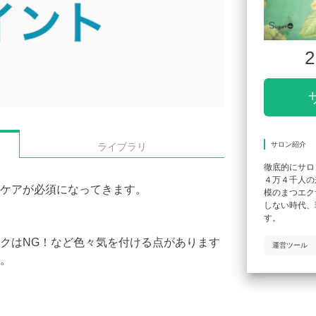
2
サロン紹介
ライブラリ
徹底的にサロ
４万４千人の
ケアが必須になってきます。
模のまつエク
しない時代、
す。
クはNG！など色々気を付ける点があります
運営ツール
。