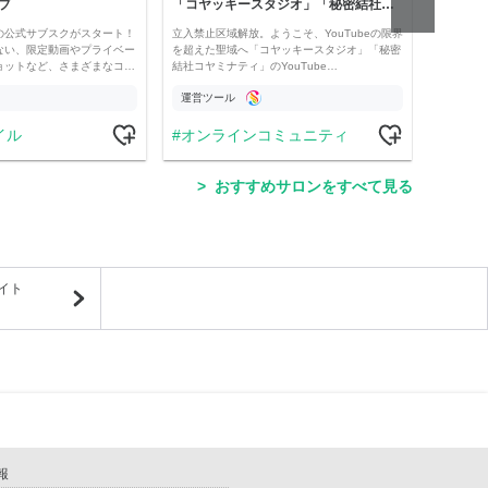
ブ
「コヤッキースタジオ」「秘密結社コヤミナティ」
河村真
の公式サブスクがスタート！
立入禁止区域解放。ようこそ、YouTubeの限界
経済・
ない、限定動画やプライベー
を超えた聖域へ「コヤッキースタジオ」「秘密
け。 
ョットなど、さまざまなコ…
結社コヤミナティ」のYouTube…
の記事
運営ツール
運営
イル
オンラインコミュニティ
学
おすすめサロンをすべて見る
イト
報