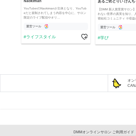
Naokiman
あるごめとりい けんち
YouTuberのNaokimanが主体となり、YouTub
【DMM 新人賞受賞サロン】 
eだと規制されてしまう内容を中心に、サロン
れない世界の真実を知り、
限定のライブ配信やオリ…
密結社コミュニティ ※収益
運営ツール
運営ツール
ライフスタイル
学び
オン
CA
DMMオンラインサロン ご利用ガイド