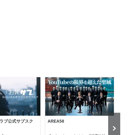
ラブ公式サブスク
AREA58
Holl