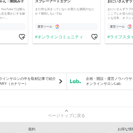
ゃん・闇病み子
スプレーアートエデン
おにいさんずラ
YouTubeでは観ら
まだ何も決まっていないが新たな挑戦のなに
おにいさんずラブ
人生を豊かにする秘
か？期待しないでね
ここでしか見られ
の一…
トな日常、オフシ
運営ツール
運営ツール
オンラインコミュニティ
ライフスタ
ラインサロンの中を取材記事で紹介
企画・開設・運営ノウハウサ
NARY（カナリー）
オンラインサロンLab.
ページトップに戻る
規約
お得な情