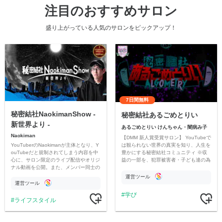
注目のおすすめサロン
盛り上がっている人気のサロンをピックアップ！
7日間無料
秘密結社NaokimanShow -
秘密結社あるごめとりい
新世界より -
あるごめとりい けんちゃん・闇病み子
Naokiman
【DMM 新人賞受賞サロン】 YouTubeで
YouTuberのNaokimanが主体となり、Y
は観られない世界の真実を知り、人生を
ouTubeだと規制されてしまう内容を中
豊かにする秘密結社コミュニティ ※収
心に、サロン限定のライブ配信やオリジ
益の一部を、犯罪被害者・子ども達の為
ナル動画を公開。また、メンバー同士の
のチャリティーに寄付させていただきま
情報交換や交流の場としても楽しんでい
す
運営ツール
ただいています。
運営ツール
学び
ライフスタイル