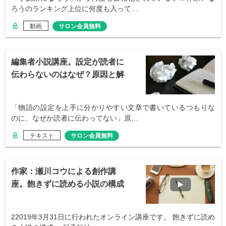
ろうのランキング上位に何度も入って…
動画
サロン会員無料
編集者小説講座。設定が読者に
伝わらないのはなぜ？原因と解
決方法
「物語の設定を上手に分かりやすい文章で書いているつもりな
のに、なぜか読者に伝わってない」原…
テキスト
サロン会員無料
作家：瀬川コウによる創作講
座。飽きずに読める小説の構成
22019年3月31日に行われたオンライン講座です。 飽きずに読め