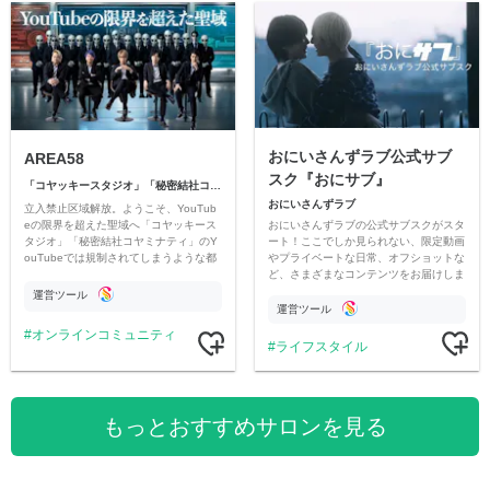
おにいさんずラブ公式サブ
AREA58
スク『おにサブ』
「コヤッキースタジオ」「秘密結社コヤミナティ」
おにいさんずラブ
立入禁止区域解放。ようこそ、YouTub
おにいさんずラブの公式サブスクがスタ
eの限界を超えた聖域へ「コヤッキース
ート！ここでしか見られない、限定動画
タジオ」「秘密結社コヤミナティ」のY
やプライベートな日常、オフショットな
ouTubeでは規制されてしまうような都
ど、さまざまなコンテンツをお届けしま
市伝説を中心にオリジナルコンテンツを
す。
公開。
運営ツール
運営ツール
オンラインコミュニティ
ライフスタイル
もっとおすすめサロンを見る