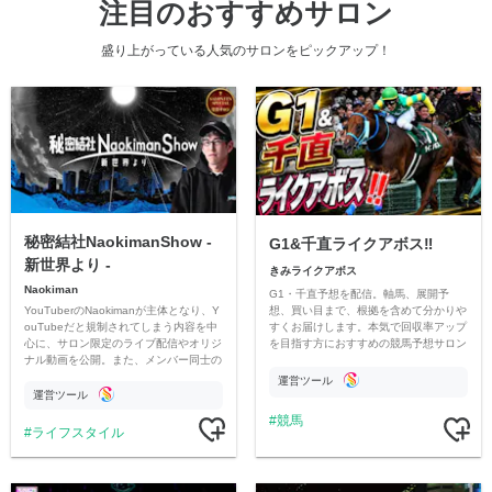
注目のおすすめサロン
盛り上がっている人気のサロンをピックアップ！
秘密結社NaokimanShow -
G1&千直ライクアボス‼️
新世界より -
きみライクアボス
Naokiman
G1・千直予想を配信。軸馬、展開予
YouTuberのNaokimanが主体となり、Y
想、買い目まで、根拠を含めて分かりや
ouTubeだと規制されてしまう内容を中
すくお届けします。本気で回収率アップ
心に、サロン限定のライブ配信やオリジ
を目指す方におすすめの競馬予想サロン
ナル動画を公開。また、メンバー同士の
です。
情報交換や交流の場としても楽しんでい
運営ツール
ただいています。
運営ツール
競馬
ライフスタイル