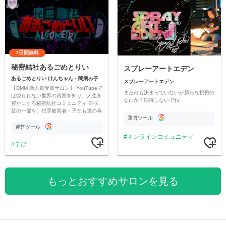
7日間無料
秘密結社あるごめとりい
スプレーアートエデン
あるごめとりい けんちゃん・闇病み子
スプレーアートエデン
【DMM 新人賞受賞サロン】 YouTubeで
まだ何も決まっていないが新たな挑戦の
は観られない世界の真実を知り、人生を
なにか？期待しないでね
豊かにする秘密結社コミュニティ ※収
益の一部を、犯罪被害者・子ども達の為
運営ツール
のチャリティーに寄付させていただきま
す
運営ツール
オンラインコミュニティ
学び
もっとおすすめサロンを見る