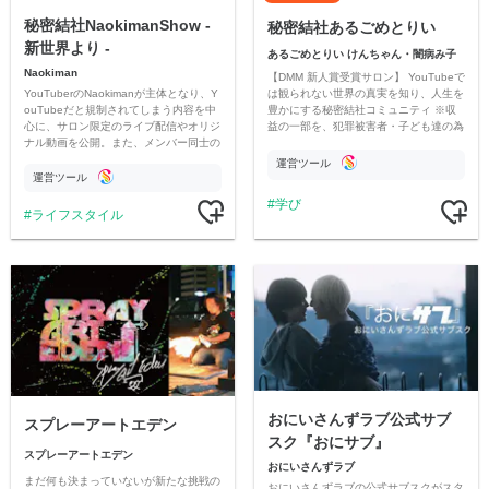
秘密結社NaokimanShow -
秘密結社あるごめとりい
新世界より -
あるごめとりい けんちゃん・闇病み子
Naokiman
【DMM 新人賞受賞サロン】 YouTubeで
YouTuberのNaokimanが主体となり、Y
は観られない世界の真実を知り、人生を
ouTubeだと規制されてしまう内容を中
豊かにする秘密結社コミュニティ ※収
心に、サロン限定のライブ配信やオリジ
益の一部を、犯罪被害者・子ども達の為
ナル動画を公開。また、メンバー同士の
のチャリティーに寄付させていただきま
情報交換や交流の場としても楽しんでい
す
運営ツール
ただいています。
運営ツール
学び
ライフスタイル
おにいさんずラブ公式サブ
スプレーアートエデン
スク『おにサブ』
スプレーアートエデン
おにいさんずラブ
まだ何も決まっていないが新たな挑戦の
おにいさんずラブの公式サブスクがスタ