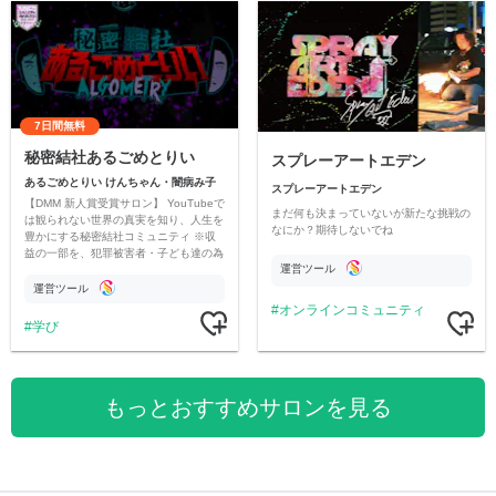
7日間無料
秘密結社あるごめとりい
スプレーアートエデン
あるごめとりい けんちゃん・闇病み子
スプレーアートエデン
【DMM 新人賞受賞サロン】 YouTubeで
まだ何も決まっていないが新たな挑戦の
は観られない世界の真実を知り、人生を
なにか？期待しないでね
豊かにする秘密結社コミュニティ ※収
益の一部を、犯罪被害者・子ども達の為
運営ツール
のチャリティーに寄付させていただきま
す
運営ツール
オンラインコミュニティ
学び
もっとおすすめサロンを見る