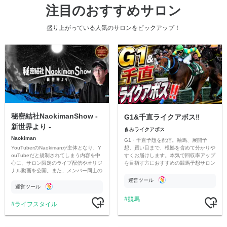
注目のおすすめサロン
盛り上がっている人気のサロンをピックアップ！
秘密結社NaokimanShow -
G1&千直ライクアボス‼️
新世界より -
きみライクアボス
Naokiman
G1・千直予想を配信。軸馬、展開予
YouTuberのNaokimanが主体となり、Y
想、買い目まで、根拠を含めて分かりや
ouTubeだと規制されてしまう内容を中
すくお届けします。本気で回収率アップ
心に、サロン限定のライブ配信やオリジ
を目指す方におすすめの競馬予想サロン
ナル動画を公開。また、メンバー同士の
です。
情報交換や交流の場としても楽しんでい
運営ツール
ただいています。
運営ツール
競馬
ライフスタイル