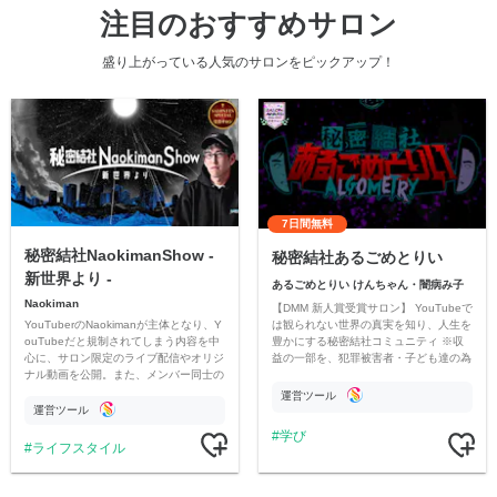
注目のおすすめサロン
盛り上がっている人気のサロンをピックアップ！
7日間無料
秘密結社NaokimanShow -
秘密結社あるごめとりい
新世界より -
あるごめとりい けんちゃん・闇病み子
Naokiman
【DMM 新人賞受賞サロン】 YouTubeで
YouTuberのNaokimanが主体となり、Y
は観られない世界の真実を知り、人生を
ouTubeだと規制されてしまう内容を中
豊かにする秘密結社コミュニティ ※収
心に、サロン限定のライブ配信やオリジ
益の一部を、犯罪被害者・子ども達の為
ナル動画を公開。また、メンバー同士の
のチャリティーに寄付させていただきま
情報交換や交流の場としても楽しんでい
す
運営ツール
ただいています。
運営ツール
学び
ライフスタイル