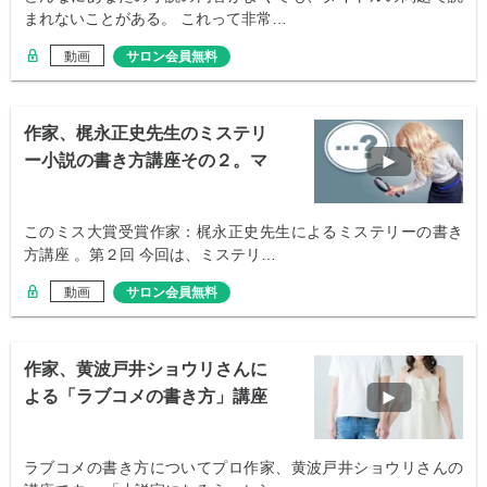
まれないことがある。 これって非常…
動画
サロン会員無料
作家、梶永正史先生のミステリ
ー小説の書き方講座その２。マ
イルストーン
このミス大賞受賞作家：梶永正史先生によるミステリーの書き
方講座 。第２回 今回は、ミステリ…
動画
サロン会員無料
作家、黄波戸井ショウリさんに
よる「ラブコメの書き方」講座
ラブコメの書き方についてプロ作家、黄波戸井ショウリさんの