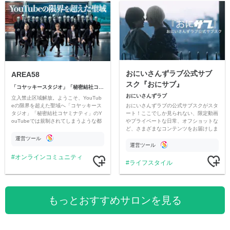
おにいさんずラブ公式サブ
AREA58
スク『おにサブ』
「コヤッキースタジオ」「秘密結社コヤミナティ」
おにいさんずラブ
立入禁止区域解放。ようこそ、YouTub
おにいさんずラブの公式サブスクがスタ
eの限界を超えた聖域へ「コヤッキース
ート！ここでしか見られない、限定動画
タジオ」「秘密結社コヤミナティ」のY
やプライベートな日常、オフショットな
ouTubeでは規制されてしまうような都
ど、さまざまなコンテンツをお届けしま
市伝説を中心にオリジナルコンテンツを
す。
公開。
運営ツール
運営ツール
オンラインコミュニティ
ライフスタイル
もっとおすすめサロンを見る