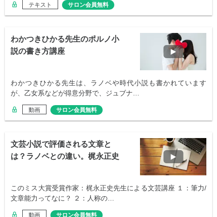
テキスト
サロン会員無料
わかつきひかる先生のポルノ小
説の書き方講座
わかつきひかる先生は、ラノベや時代小説も書かれています
が、乙女系などが得意分野で、ジュブナ…
動画
サロン会員無料
文芸小説で評価される文章と
は？ラノベとの違い。梶永正史
先生
このミス大賞受賞作家：梶永正史先生による文芸講座 １：筆力/
文章能力ってなに？ ２：人称の…
動画
サロン会員無料