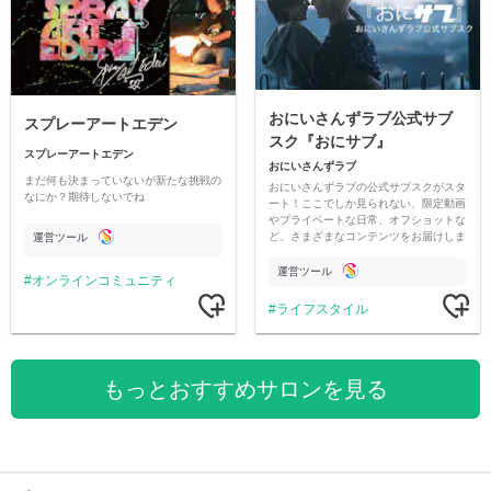
おにいさんずラブ公式サブ
スプレーアートエデン
スク『おにサブ』
スプレーアートエデン
おにいさんずラブ
まだ何も決まっていないが新たな挑戦の
おにいさんずラブの公式サブスクがスタ
なにか？期待しないでね
ート！ここでしか見られない、限定動画
やプライベートな日常、オフショットな
ど、さまざまなコンテンツをお届けしま
運営ツール
す。
運営ツール
オンラインコミュニティ
ライフスタイル
もっとおすすめサロンを見る