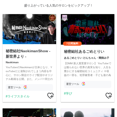
盛り上がっている人気のサロンをピックアップ！
7日間無料
秘密結社NaokimanShow -
秘密結社あるごめとりい
新世界より -
あるごめとりい けんちゃん・闇病み子
Naokiman
【DMM 新人賞受賞サロン】 YouTubeで
YouTuberのNaokimanが主体となり、Y
は観られない世界の真実を知り、人生を
ouTubeだと規制されてしまう内容を中
豊かにする秘密結社コミュニティ ※収
心に、サロン限定のライブ配信やオリジ
益の一部を、犯罪被害者・子ども達の為
ナル動画を公開。また、メンバー同士の
のチャリティーに寄付させていただきま
情報交換や交流の場としても楽しんでい
す
運営ツール
ただいています。
運営ツール
学び
ライフスタイル