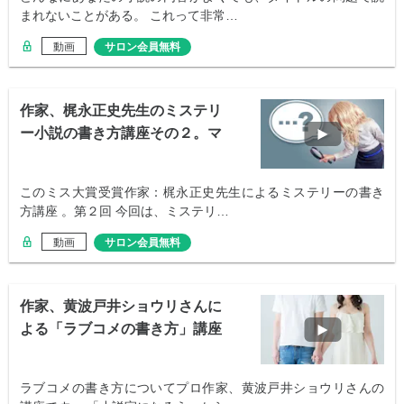
まれないことがある。 これって非常…
動画
サロン会員無料
作家、梶永正史先生のミステリ
ー小説の書き方講座その２。マ
イルストーン
このミス大賞受賞作家：梶永正史先生によるミステリーの書き
方講座 。第２回 今回は、ミステリ…
動画
サロン会員無料
作家、黄波戸井ショウリさんに
よる「ラブコメの書き方」講座
ラブコメの書き方についてプロ作家、黄波戸井ショウリさんの