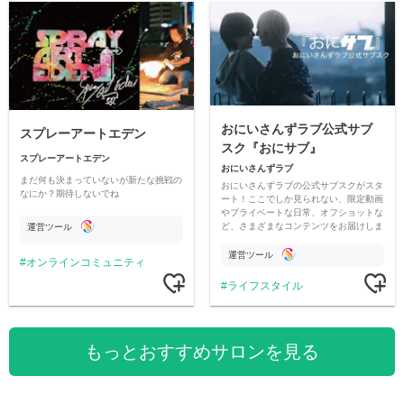
おにいさんずラブ公式サブ
スプレーアートエデン
スク『おにサブ』
スプレーアートエデン
おにいさんずラブ
まだ何も決まっていないが新たな挑戦の
おにいさんずラブの公式サブスクがスタ
なにか？期待しないでね
ート！ここでしか見られない、限定動画
やプライベートな日常、オフショットな
ど、さまざまなコンテンツをお届けしま
運営ツール
す。
運営ツール
オンラインコミュニティ
ライフスタイル
もっとおすすめサロンを見る