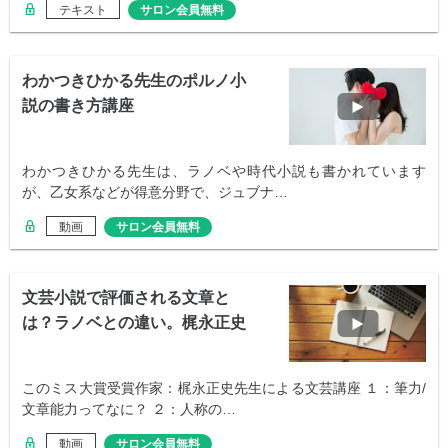
テキスト
サロン会員無料
わかつきひかる先生のポルノ小
説の書き方講座
わかつきひかる先生は、ラノベや時代小説も書かれています
が、乙女系などが得意分野で、ジュブナ…
動画
サロン会員無料
文芸小説で評価される文章と
は？ラノベとの違い。梶永正史
先生
このミス大賞受賞作家：梶永正史先生による文芸講座 １：筆力/
文章能力ってなに？ ２：人称の…
動画
サロン会員無料