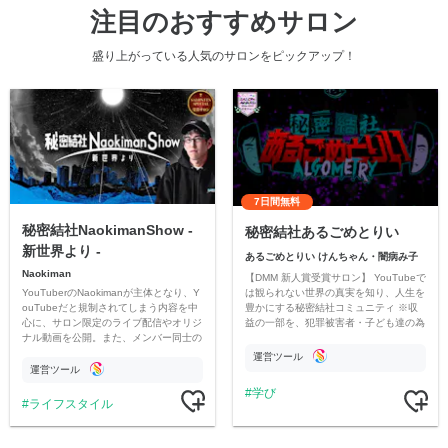
注目のおすすめサロン
盛り上がっている人気のサロンをピックアップ！
7日間無料
秘密結社NaokimanShow -
秘密結社あるごめとりい
新世界より -
あるごめとりい けんちゃん・闇病み子
Naokiman
【DMM 新人賞受賞サロン】 YouTubeで
YouTuberのNaokimanが主体となり、Y
は観られない世界の真実を知り、人生を
ouTubeだと規制されてしまう内容を中
豊かにする秘密結社コミュニティ ※収
心に、サロン限定のライブ配信やオリジ
益の一部を、犯罪被害者・子ども達の為
ナル動画を公開。また、メンバー同士の
のチャリティーに寄付させていただきま
情報交換や交流の場としても楽しんでい
す
運営ツール
ただいています。
運営ツール
学び
ライフスタイル