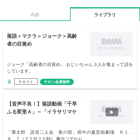
内容
ライブラリ
落語＞マクラ＞ジョーク＞高齢
者の目覚め
ジョーク「高齢者の目覚め」 おじいちゃん３人が集まって話を
しています。
テキスト
サロン会員無料
【音声不良！】落語動画「千早
ふる変形Ａ」～「イラサリマケ
ー」立川談笑
「喬太郎 談笑二人会 夜の部」府中の森芸術劇場 Ｒ１．
９．７（２２分２０秒） 舞台ソデから…