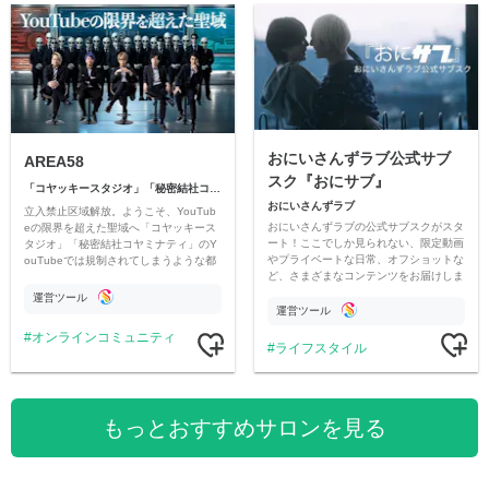
おにいさんずラブ公式サブ
AREA58
スク『おにサブ』
「コヤッキースタジオ」「秘密結社コヤミナティ」
おにいさんずラブ
立入禁止区域解放。ようこそ、YouTub
おにいさんずラブの公式サブスクがスタ
eの限界を超えた聖域へ「コヤッキース
ート！ここでしか見られない、限定動画
タジオ」「秘密結社コヤミナティ」のY
やプライベートな日常、オフショットな
ouTubeでは規制されてしまうような都
ど、さまざまなコンテンツをお届けしま
市伝説を中心にオリジナルコンテンツを
す。
公開。
運営ツール
運営ツール
オンラインコミュニティ
ライフスタイル
もっとおすすめサロンを見る