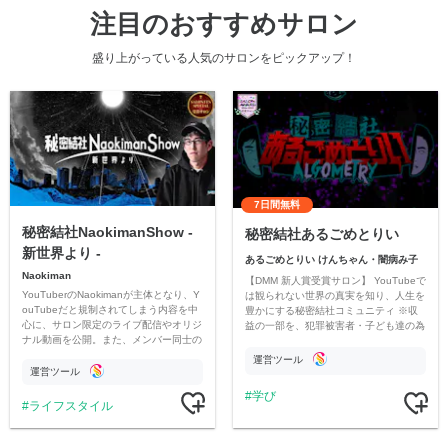
注目のおすすめサロン
盛り上がっている人気のサロンをピックアップ！
7日間無料
秘密結社NaokimanShow -
秘密結社あるごめとりい
新世界より -
あるごめとりい けんちゃん・闇病み子
Naokiman
【DMM 新人賞受賞サロン】 YouTubeで
YouTuberのNaokimanが主体となり、Y
は観られない世界の真実を知り、人生を
ouTubeだと規制されてしまう内容を中
豊かにする秘密結社コミュニティ ※収
心に、サロン限定のライブ配信やオリジ
益の一部を、犯罪被害者・子ども達の為
ナル動画を公開。また、メンバー同士の
のチャリティーに寄付させていただきま
情報交換や交流の場としても楽しんでい
す
運営ツール
ただいています。
運営ツール
学び
ライフスタイル