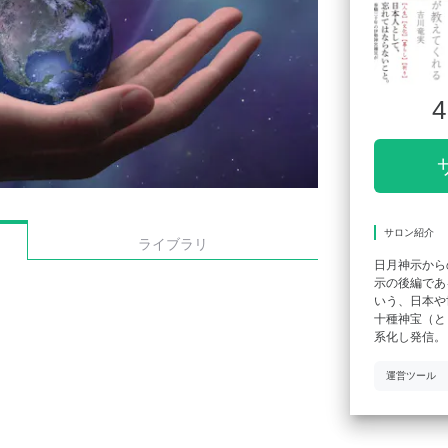
4
サロン紹介
ライブラリ
日月神示から
示の後編であ
いう、日本や
十種神宝（と
系化し発信。
運営ツール