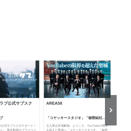
ラブ公式サブスク
AREA58
Holl
ブ
「コヤッキースタジオ」「秘密結社コヤミナティ」
河村真
の公式サブスクがスタート！
立入禁止区域解放。ようこそ、YouTubeの限界
経済・
ない、限定動画やプライベー
を超えた聖域へ「コヤッキースタジオ」「秘密
け。 