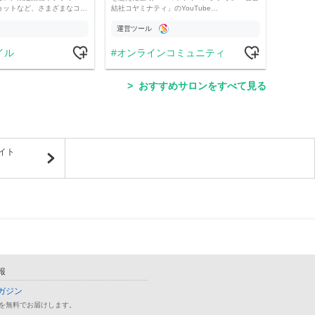
ョットなど、さまざまなコ…
結社コヤミナティ」のYouTube…
の記事
運営ツール
運営
イル
オンラインコミュニティ
学
おすすめサロンをすべて見る
イト
報
ガジン
を無料でお届けします。