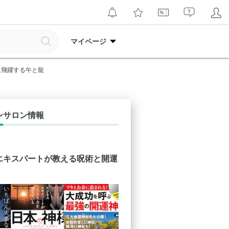
マイページ
年に飛躍する午と龍
ンサロン情報
エキスパートが教える呪術と開運