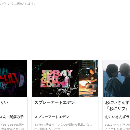
ログイン後に反映されます。
りい
スプレーアートエデン
おにいさんず
『おにサブ』
ゃん・闇病み子
スプレーアートエデン
おにいさんずラ
YouTubeでは観ら
まだ何も決まっていないが新たな挑戦のなに
おにいさんずラブ
人生を豊かにする秘
か？期待しないでね
ここでしか見られ