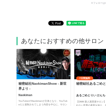
※フォローは
あなたにおすすめの他サロン
7日間無料
秘密結社NaokimanShow - 新世
秘密結社あるごめと
界より -
Naokiman
あるごめとりい けんち
YouTuberのNaokimanが主体となり、YouTub
【DMM 新人賞受賞サロン】 
eだと規制されてしまう内容を中心に、サロン
れない世界の真実を知り、