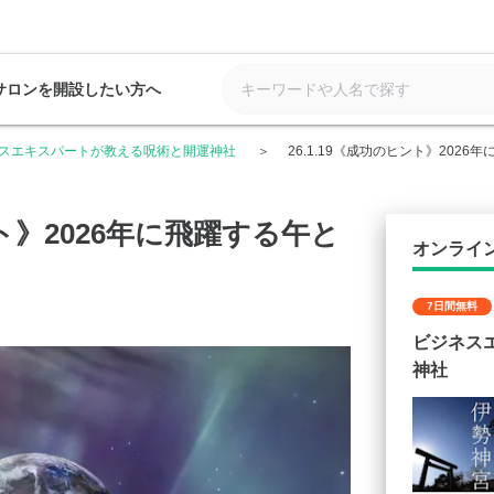
サロンを開設したい方へ
スエキスパートが教える呪術と開運神社
26.1.19《成功のヒント》2026
ント》2026年に飛躍する午と
オンライ
7日間無料
ビジネス
神社