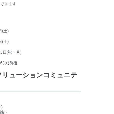
できます
日(土)
日(土)
23日(祝・月)
16(水)前後
ソリューションコミュニテ
)
制)