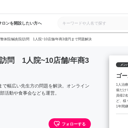
サロンを開設したい方へ
/整体院/鍼灸院/訪問 1人院~10店舗/年商3億円まで問題解決
訪問 1人院~10店舗/年商3
メン
ゴー
1人治
まで幅広い先生方の問題を解決。オンライン
催だけ
部活動や食事会なども運営。
員様2
ど、様
1年間
フォローする