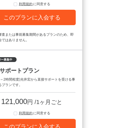
利用規約
に同意する
このプランに入会する
審査または事前募集期間があるプランのため、即
会ではありません。
バー募集中
サポートプラン
(1～2時間程度)光井宏から直接サポートを受ける事
るプランです。
121,000
円 /1ヶ月ごと
利用規約
に同意する
このプランに入会する