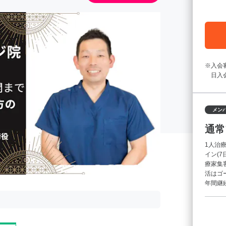
入会
日入
メン
通常
1人治
イン(
療家集
活はゴ
年間継