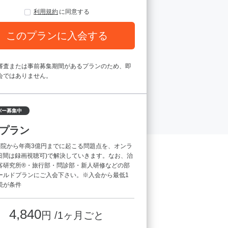
利用規約
に同意する
このプランに入会する
審査または事前募集期間があるプランのため、即
会ではありません。
バー募集中
プラン
療院から年商3億円までに起こる問題点を、オンラ
7日間は録画視聴可)で解決していきます。なお、治
客研究所®・旅行部・問診部・新人研修などの部
ールドプランにご入会下さい。※入会から最低1
続が条件
4,840
円 /1ヶ月ごと