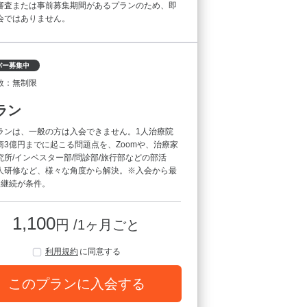
審査または事前募集期間があるプランのため、即
会ではありません。
バー募集中
数：無制限
ラン
ランは、一般の方は入会できません。1人治療院
商3億円までに起こる問題点を、Zoomや、治療家
究所/インベスター部/問診部/旅行部などの部活
人研修など、様々な角度から解決。※入会から最
間継続が条件。
1,100
円 /1ヶ月ごと
利用規約
に同意する
このプランに入会する