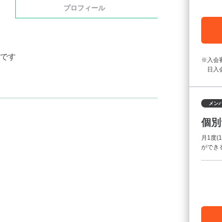
プロフィール
です
入会
日入
メン
個別
月1度
ができ