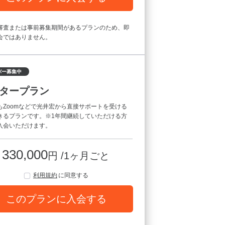
審査または事前募集期間があるプランのため、即
会ではありません。
バー募集中
タープラン
もZoomなどで光井宏から直接サポートを受ける
きるプランです。※1年間継続していただける方
入会いただけます。
330,000
円 /1ヶ月ごと
利用規約
に同意する
このプランに入会する