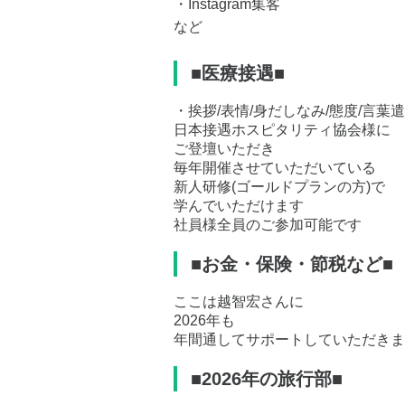
・Instagram集客
など
■医療接遇■
・挨拶/表情/身だしなみ/態度/言葉
日本接遇ホスピタリティ協会様に
ご登壇いただき
毎年開催させていただいている
新人研修(ゴールドプランの方)で
学んでいただけます
社員様全員のご参加可能です
■お金・保険・節税など■
ここは越智宏さんに
2026年も
年間通してサポートしていただきま
■2026年の旅行部■