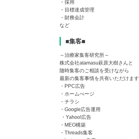
・採用
・目標達成管理
・財務会計
など
■集客■
～治療家集客研究所～
株式会社atamasu萩原大樹さんと
随時集客のご相談を受けながら
最新の集客事情を共有いただけます
・PPC広告
・ホームぺージ
・チラシ
・Google広告運用
・Yahoo!広告
・MEO構築
・Threads集客