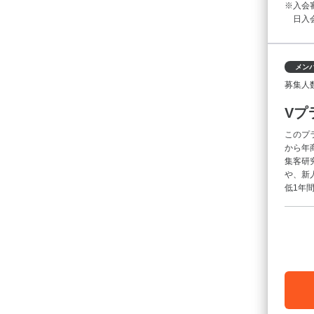
入会
日入
メン
募集人
Vプ
このプ
から年
集客研
や、新
低1年