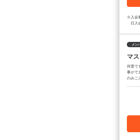
入会
日入
メン
マス
何度で
事がで
のみご