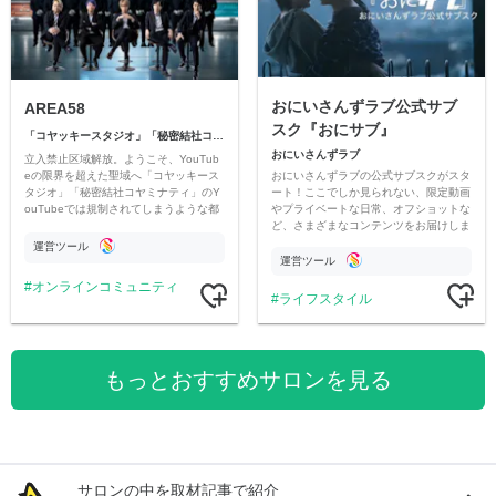
おにいさんずラブ公式サブ
AREA58
スク『おにサブ』
「コヤッキースタジオ」「秘密結社コヤミナティ」
おにいさんずラブ
立入禁止区域解放。ようこそ、YouTub
おにいさんずラブの公式サブスクがスタ
eの限界を超えた聖域へ「コヤッキース
ート！ここでしか見られない、限定動画
タジオ」「秘密結社コヤミナティ」のY
やプライベートな日常、オフショットな
ouTubeでは規制されてしまうような都
ど、さまざまなコンテンツをお届けしま
市伝説を中心にオリジナルコンテンツを
す。
公開。
運営ツール
運営ツール
オンラインコミュニティ
ライフスタイル
もっとおすすめサロンを見る
サロンの中を取材記事で紹介