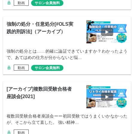
動画
サロン会員無料
強制の処分・任意処分[#OLS実
践的刑訴法]（アーカイブ）
強制の処分とは……的確に論証できていますか？わかったよう
で、あてはめの仕方が分からないと悩…
動画
サロン会員無料
[アーカイブ]複数回受験合格者
座談会[2021]
複数回受験合格者座談会ーー初回受験ではうまくいかなかった
が、そこから立て直した。 強い精神…
動画