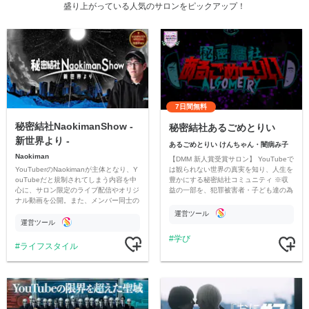
盛り上がっている人気のサロンをピックアップ！
7日間無料
秘密結社NaokimanShow -
秘密結社あるごめとりい
新世界より -
あるごめとりい けんちゃん・闇病み子
Naokiman
【DMM 新人賞受賞サロン】 YouTubeで
YouTuberのNaokimanが主体となり、Y
は観られない世界の真実を知り、人生を
ouTubeだと規制されてしまう内容を中
豊かにする秘密結社コミュニティ ※収
心に、サロン限定のライブ配信やオリジ
益の一部を、犯罪被害者・子ども達の為
ナル動画を公開。また、メンバー同士の
のチャリティーに寄付させていただきま
情報交換や交流の場としても楽しんでい
す
運営ツール
ただいています。
運営ツール
学び
ライフスタイル