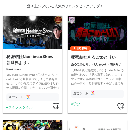
盛り上がっている人気のサロンをピックアップ！
7日間無料
秘密結社NaokimanShow -
秘密結社あるごめとりい
新世界より -
あるごめとりい けんちゃん・闇病み子
Naokiman
【DMM 新人賞受賞サロン】 YouTubeで
YouTuberのNaokimanが主体となり、Y
は観られない世界の真実を知り、人生を
ouTubeだと規制されてしまう内容を中
豊かにする秘密結社コミュニティ ※収
心に、サロン限定のライブ配信やオリジ
益の一部を、犯罪被害者・子ども達の為
ナル動画を公開。また、メンバー同士の
のチャリティーに寄付させていただきま
情報交換や交流の場としても楽しんでい
す
運営ツール
ただいています。
運営ツール
学び
ライフスタイル