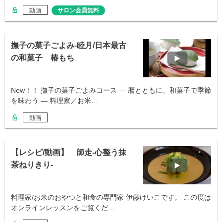
動画
サロン会員無料
撫子の菓子ごよみ-睦月/日本最古
の和菓子 椿もち
New！！ 撫子の菓子ごよみコース ― 暦とともに、和菓子で季節
を味わう ― 料理家／お米…
動画
【レシピ/動画】 師走-心整う抹
茶ねりきり-
料理家/お米のおやつと和食の専門家 伊藤けいこです。 この度は
オンラインレッスンをご覧くだ…