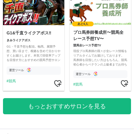
あと6人
プロ馬券師養成所〜競馬全
G1&千直ライクアボス‼️
レース予想TV〜
きみライクアボス
競馬全レース予想TV
G1・千直予想を配信。軸馬、展開予
現役プロ馬券師の我々が全レース情報を
想、買い目まで、根拠を含めて分かりや
リアルタイムでお届けしております。
すくお届けします。本気で回収率アップ
馬券師を目指したい方はもちろん、競馬
を目指す方におすすめの競馬予想サロン
初心者からベテランの上級者までお待ち
です。
しております。最高の競馬ライフを。
運営ツール
運営ツール
競馬
競馬
もっとおすすめサロンを見る