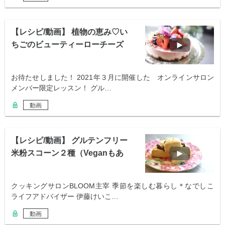
【レシピ/動画】 植物の恵み♡い
ちごのビューティーローチーズ
ケーキ風
お待たせしました！ 2021年３月に開催した オンラインサロン
メンバー限定レッスン！ グル…
動画
【レシピ/動画】 グルテンフリー
米粉スコーン２種（Veganもあ
り）
クッキングサロンBLOOM主宰 季節を楽しむ暮らし＊なでしこ
ライフアドバイザー 伊藤けいこ…
動画