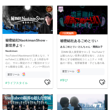
7日間無料
秘密結社NaokimanShow -
秘密結社あるごめとりい
新世界より -
あるごめとりい けんちゃん・闇病み子
Naokiman
【DMM 新人賞受賞サロン】 YouTubeで
YouTuberのNaokimanが主体となり、Y
は観られない世界の真実を知り、人生を
ouTubeだと規制されてしまう内容を中
豊かにする秘密結社コミュニティ ※収
心に、サロン限定のライブ配信やオリジ
益の一部を、犯罪被害者・子ども達の為
ナル動画を公開。また、メンバー同士の
のチャリティーに寄付させていただきま
情報交換や交流の場としても楽しんでい
す
運営ツール
ただいています。
運営ツール
学び
ライフスタイル