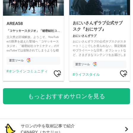
おにいさんずラブ公式サブ
AREA58
スク『おにサブ』
「コヤッキースタジオ」「秘密結社コヤミナティ」
おにいさんずラブ
立入禁止区域解放。ようこそ、YouTub
おにいさんずラブの公式サブスクがスタ
eの限界を超えた聖域へ「コヤッキース
ート！ここでしか見られない、限定動画
タジオ」「秘密結社コヤミナティ」のY
やプライベートな日常、オフショットな
ouTubeでは規制されてしまうような都
ど、さまざまなコンテンツをお届けしま
市伝説を中心にオリジナルコンテンツを
す。
公開。
運営ツール
運営ツール
オンラインコミュニティ
ライフスタイル
もっとおすすめサロンを見る
サロンの中を取材記事で紹介
CANARY（カナリー）