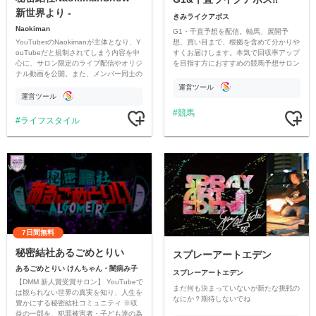
新世界より -
きみライクアボス
Naokiman
G1・千直予想を配信。軸馬、展開予
YouTuberのNaokimanが主体となり、Y
想、買い目まで、根拠を含めて分かりや
ouTubeだと規制されてしまう内容を中
すくお届けします。本気で回収率アップ
心に、サロン限定のライブ配信やオリジ
を目指す方におすすめの競馬予想サロン
ナル動画を公開。また、メンバー同士の
です。
情報交換や交流の場としても楽しんでい
運営ツール
ただいています。
運営ツール
競馬
ライフスタイル
7日間無料
秘密結社あるごめとりい
スプレーアートエデン
あるごめとりい けんちゃん・闇病み子
スプレーアートエデン
【DMM 新人賞受賞サロン】 YouTubeで
まだ何も決まっていないが新たな挑戦の
は観られない世界の真実を知り、人生を
なにか？期待しないでね
豊かにする秘密結社コミュニティ ※収
益の一部を、犯罪被害者・子ども達の為