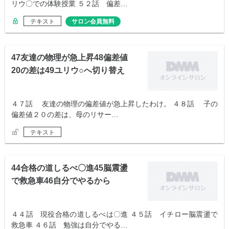
リウ〇での体験授業 ５２話 偏差…
テキスト
サロン会員無料
47友達の物理が急上昇48偏差値
20の差は49ユリウ○へ切り替え
る
４７話 友達の物理の偏差値が急上昇したわけ。 ４８話 子の
偏差値２０の差は、母のリサー…
テキスト
44合格の道しるべ〇進45脳震盪
で救急車46自分でやるから
４４話 現役合格の道しるべは〇進 ４５話 イチロー脳震盪で
救急車 ４６話 勉強は自分でやる…