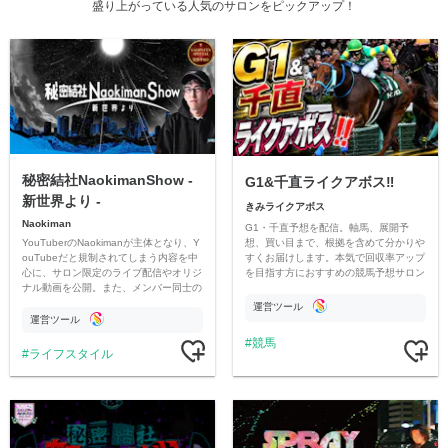
盛り上がっている人気のサロンをピックアップ！
秘密結社NaokimanShow -
G1&千直ライクアボス‼️
新世界より -
きみライクアボス
Naokiman
G1・千直予想を配信。軸馬、展開予
YouTuberのNaokimanが主体となり、Y
想、買い目まで、根拠を含めて分かりや
ouTubeだと規制されてしまう内容を中
すくお届けします。本気で回収率アップ
心に、サロン限定のライブ配信やオリジ
を目指す方におすすめの競馬予想サロン
ナル動画を公開。また、メンバー同士の
です。
情報交換や交流の場としても楽しんでい
運営ツール
ただいています。
運営ツール
競馬
ライフスタイル