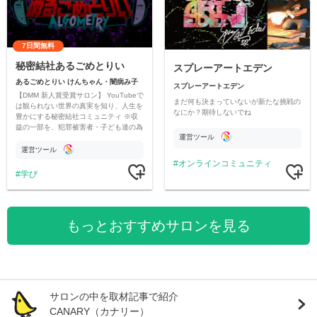
7日間無料
秘密結社あるごめとりい
スプレーアートエデン
あるごめとりい けんちゃん・闇病み子
スプレーアートエデン
【DMM 新人賞受賞サロン】 YouTubeで
まだ何も決まっていないが新たな挑戦の
は観られない世界の真実を知り、人生を
なにか？期待しないでね
豊かにする秘密結社コミュニティ ※収
益の一部を、犯罪被害者・子ども達の為
運営ツール
のチャリティーに寄付させていただきま
す
運営ツール
オンラインコミュニティ
学び
もっとおすすめサロンを見る
サロンの中を取材記事で紹介
CANARY（カナリー）