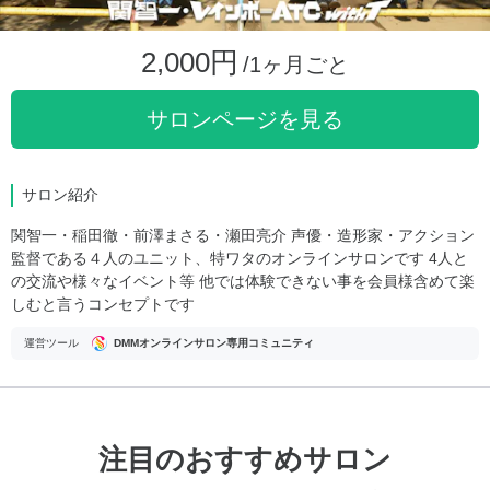
2,000円
/1ヶ月ごと
サロンページを見る
サロン紹介
関智一・稲田徹・前澤まさる・瀬田亮介 声優・造形家・アクション
監督である４人のユニット、特ワタのオンラインサロンです 4人と
の交流や様々なイベント等 他では体験できない事を会員様含めて楽
しむと言うコンセプトです
運営ツール
DMMオンラインサロン専用コミュニティ
注目のおすすめサロン