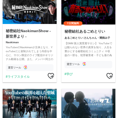
7日間無料
秘密結社NaokimanShow -
秘密結社あるごめとりい
新世界より -
あるごめとりい けんちゃん・闇病み子
Naokiman
【DMM 新人賞受賞サロン】 YouTubeで
YouTuberのNaokimanが主体となり、Y
は観られない世界の真実を知り、人生を
ouTubeだと規制されてしまう内容を中
豊かにする秘密結社コミュニティ ※収
心に、サロン限定のライブ配信やオリジ
益の一部を、犯罪被害者・子ども達の為
ナル動画を公開。また、メンバー同士の
のチャリティーに寄付させていただきま
情報交換や交流の場としても楽しんでい
す
運営ツール
ただいています。
運営ツール
学び
ライフスタイル