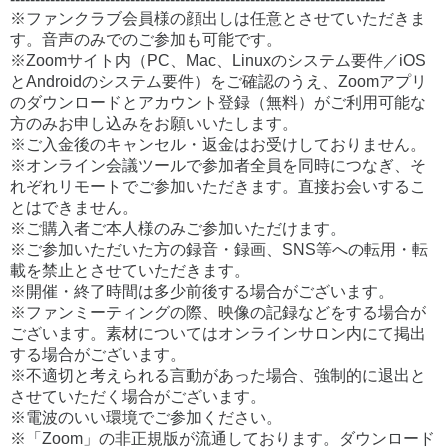
※ファンクラブ会員様の顔出しは任意とさせていただきま
す。音声のみでのご参加も可能です。
※Zoomサイト内（PC、Mac、Linuxのシステム要件／iOS
とAndroidのシステム要件）をご確認のうえ、Zoomアプリ
のダウンロードとアカウント登録（無料）がご利用可能な
方のみお申し込みをお願いいたします。
※ご入金後のキャンセル・返金はお受けしておりません。
※オンライン会議ツールで参加者全員を同時につなぎ、そ
れぞれリモートでご参加いただきます。直接お会いするこ
とはできません。
※ご購入者ご本人様のみご参加いただけます。
※ご参加いただいた方の録音・録画、SNS等への転用・転
載を禁止とさせていただきます。
※開催・終了時間は多少前後する場合がございます。
※ファンミーティングの際、映像の記録などをする場合が
ございます。素材についてはオンラインサロン内にて掲出
する場合がございます。
※不適切と考えられる言動があった場合、強制的に退出と
させていただく場合がございます。
※電波のいい環境でご参加ください。
※「Zoom」の非正規版が流通しております。ダウンロード