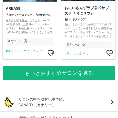
おにいさんずラブ公式サブ
AREA58
スク『おにサブ』
「コヤッキースタジオ」「秘密結社コヤミナティ」
おにいさんずラブ
立入禁止区域解放。ようこそ、YouTub
おにいさんずラブの公式サブスクがスタ
eの限界を超えた聖域へ「コヤッキース
ート！ここでしか見られない、限定動画
タジオ」「秘密結社コヤミナティ」のY
やプライベートな日常、オフショットな
ouTubeでは規制されてしまうような都
ど、さまざまなコンテンツをお届けしま
市伝説を中心にオリジナルコンテンツを
す。
公開。
運営ツール
運営ツール
オンラインコミュニティ
ライフスタイル
もっとおすすめサロンを見る
サロンの中を取材記事で紹介
CANARY（カナリー）
企画・開設・運営ノウハウサイト