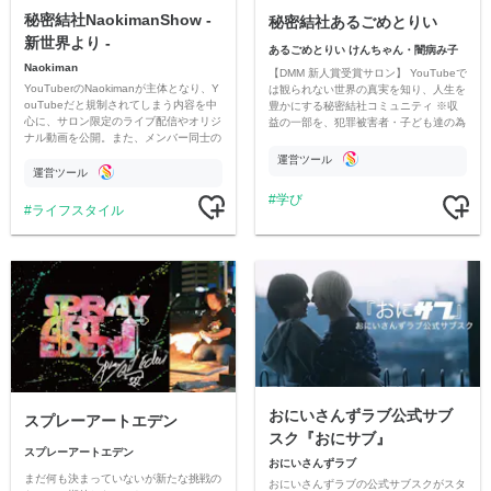
秘密結社NaokimanShow -
秘密結社あるごめとりい
新世界より -
あるごめとりい けんちゃん・闇病み子
Naokiman
【DMM 新人賞受賞サロン】 YouTubeで
YouTuberのNaokimanが主体となり、Y
は観られない世界の真実を知り、人生を
ouTubeだと規制されてしまう内容を中
豊かにする秘密結社コミュニティ ※収
心に、サロン限定のライブ配信やオリジ
益の一部を、犯罪被害者・子ども達の為
ナル動画を公開。また、メンバー同士の
のチャリティーに寄付させていただきま
情報交換や交流の場としても楽しんでい
す
運営ツール
ただいています。
運営ツール
学び
ライフスタイル
おにいさんずラブ公式サブ
スプレーアートエデン
スク『おにサブ』
スプレーアートエデン
おにいさんずラブ
まだ何も決まっていないが新たな挑戦の
おにいさんずラブの公式サブスクがスタ