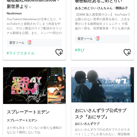
秘密結社NaokimanShow -
秘密結社あるごめとりい
新世界より -
あるごめとりい けんちゃん・闇病み子
Naokiman
【DMM 新人賞受賞サロン】 YouTubeで
YouTuberのNaokimanが主体となり、Y
は観られない世界の真実を知り、人生を
ouTubeだと規制されてしまう内容を中
豊かにする秘密結社コミュニティ ※収
心に、サロン限定のライブ配信やオリジ
益の一部を、犯罪被害者・子ども達の為
ナル動画を公開。また、メンバー同士の
のチャリティーに寄付させていただきま
情報交換や交流の場としても楽しんでい
す
運営ツール
ただいています。
運営ツール
学び
ライフスタイル
おにいさんずラブ公式サブ
スプレーアートエデン
スク『おにサブ』
スプレーアートエデン
おにいさんずラブ
まだ何も決まっていないが新たな挑戦の
おにいさんずラブの公式サブスクがスタ
なにか？期待しないでね
ート！ここでしか見られない、限定動画