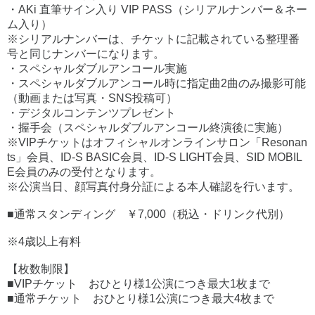
・AKi 直筆サイン入り VIP PASS（シリアルナンバー＆ネー
ム入り）
※シリアルナンバーは、チケットに記載されている整理番
号と同じナンバーになります。
・スペシャルダブルアンコール実施
・スペシャルダブルアンコール時に指定曲2曲のみ撮影可能
（動画または写真・SNS投稿可）
・デジタルコンテンツプレゼント
・握手会（スペシャルダブルアンコール終演後に実施）
※VIPチケットはオフィシャルオンラインサロン「Resonan
ts」会員、ID-S BASIC会員、ID-S LIGHT会員、SID MOBIL
E会員のみの受付となります。
※公演当日、顔写真付身分証による本人確認を行います。
■通常スタンディング ￥7,000（税込・ドリンク代別）
※4歳以上有料
【枚数制限】
■VIPチケット おひとり様1公演につき最大1枚まで
■通常チケット おひとり様1公演につき最大4枚まで