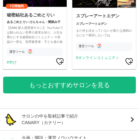
7日間無料
秘密結社あるごめとりい
スプレーアートエデン
あるごめとりい けんちゃん・闇病み子
スプレーアートエデン
【DMM 新人賞受賞サロン】 YouTubeで
まだ何も決まっていないが新たな挑戦の
は観られない世界の真実を知り、人生を
なにか？期待しないでね
豊かにする秘密結社コミュニティ ※収
益の一部を、犯罪被害者・子ども達の為
運営ツール
のチャリティーに寄付させていただきま
す
運営ツール
オンラインコミュニティ
学び
もっとおすすめサロンを見る
サロンの中を取材記事で紹介
CANARY（カナリー）
企画・開設・運営ノウハウサイト