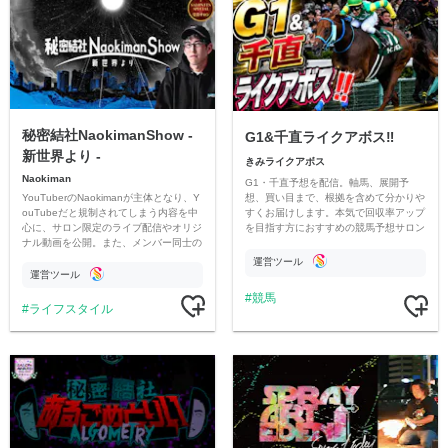
秘密結社NaokimanShow -
G1&千直ライクアボス‼️
新世界より -
きみライクアボス
Naokiman
G1・千直予想を配信。軸馬、展開予
YouTuberのNaokimanが主体となり、Y
想、買い目まで、根拠を含めて分かりや
ouTubeだと規制されてしまう内容を中
すくお届けします。本気で回収率アップ
心に、サロン限定のライブ配信やオリジ
を目指す方におすすめの競馬予想サロン
ナル動画を公開。また、メンバー同士の
です。
情報交換や交流の場としても楽しんでい
運営ツール
ただいています。
運営ツール
競馬
ライフスタイル