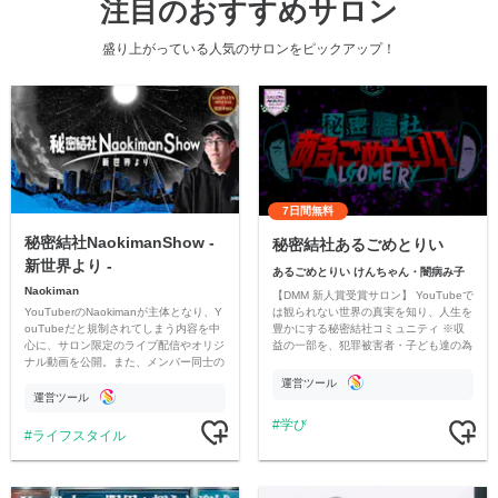
注目のおすすめサロン
盛り上がっている人気のサロンをピックアップ！
7日間無料
秘密結社NaokimanShow -
秘密結社あるごめとりい
新世界より -
あるごめとりい けんちゃん・闇病み子
Naokiman
【DMM 新人賞受賞サロン】 YouTubeで
YouTuberのNaokimanが主体となり、Y
は観られない世界の真実を知り、人生を
ouTubeだと規制されてしまう内容を中
豊かにする秘密結社コミュニティ ※収
心に、サロン限定のライブ配信やオリジ
益の一部を、犯罪被害者・子ども達の為
ナル動画を公開。また、メンバー同士の
のチャリティーに寄付させていただきま
情報交換や交流の場としても楽しんでい
す
運営ツール
ただいています。
運営ツール
学び
ライフスタイル