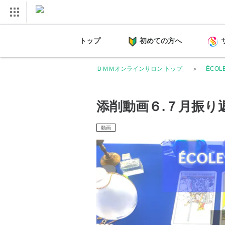
トップ
初めての方へ
ＤＭＭオンラインサロン トップ
ÉCOLE
添削動画６.７月振り
動画