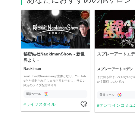
秘密結社NaokimanShow - 新世
スプレーアートエデ
界より -
Naokiman
スプレーアートエデン
YouTuberのNaokimanが主体となり、YouTub
まだ何も決まっていないが
eだと規制されてしまう内容を中心に、サロン
か？期待しないでね
限定のライブ配信やオリ…
運営ツール
運営ツール
ライフスタイル
オンラインコミュ