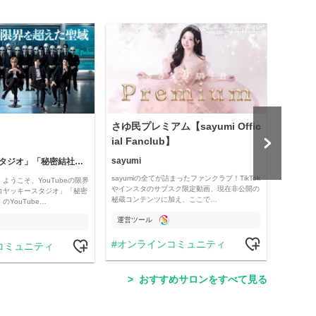
さゆ民プレミアム【sayumi Offic
公益
ial Fanclub】
sayumi
「コヤッキースタジオ」「秘密結社コヤミナティ」
公益
sayumiの全てが詰まったファンクラブ！TikTok
ようこそ、YouTubeの限界
Officia
やインスタのサブスク限定動画、現在非公開の
コヤッキースタジオ」「秘密
e thro
秘蔵コンテンツに加え、ここで…
YouTube…
運営ツール
運営
オンラインコミュニティ
コミュニティ
学
おすすめサロンをすべて見る