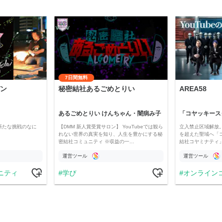
7日間無料
ン
秘密結社あるごめとりい
AREA58
あるごめとりい けんちゃん・闇病み子
新たな挑戦のなに
【DMM 新人賞受賞サロン】 YouTubeでは観ら
立入禁止区域解放。
れない世界の真実を知り、人生を豊かにする秘
を超えた聖域へ「
密結社コミュニティ ※収益の一…
結社コヤミナティ」の
運営ツール
運営ツール
ニティ
学び
オンライン