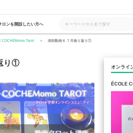
サロンを開設したい方へ
 COCHEMomo Tarot
添削動画６.７月振り返り①
返り①
オンライ
ÉCOLE C