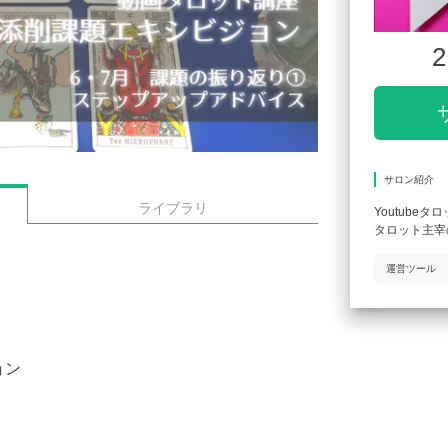
2
サロン紹介
ライブラリ
Youtubeタ
タロット主宰
運営ツール
ョン