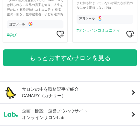
【DMM 新人賞受賞サロン】 YouTubeで
まだ何も決まっていないが新たな挑戦の
は観られない世界の真実を知り、人生を
なにか？期待しないでね
豊かにする秘密結社コミュニティ ※収
益の一部を、犯罪被害者・子ども達の為
運営ツール
のチャリティーに寄付させていただきま
す
運営ツール
オンラインコミュニティ
学び
もっとおすすめサロンを見る
サロンの中を取材記事で紹介
CANARY（カナリー）
企画・開設・運営ノウハウサイト
オンラインサロンLab.