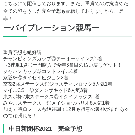
こちらにて配信しております。また、重賞での対抗含めた
全ての印をうった完全予想も配信しておりますから、是
非！
ーバイブレーション競馬ー
重賞予想も絶好調！
チャンピオンズカップ◎テーオーケインズ1着
→3連単1点〇千円購入で今年3番目の払い戻しゲット！
ジャパンカップ◎コントレイル1着
京阪杯◎タイセイビジョン2着
京都2歳ステークス◎ジャスティンロック5人気1着
マイルCS ◎ダノンザキッド6人気3着
東スポ杯2歳ステークス◎イクイノックス1着
みやこステークス ◎メイショウハリオ6人気1着
加えて勝負レースも絶好調！12月も得意の阪神がまだある
ので頑張れる！！
中日新聞杯2021 完全予想