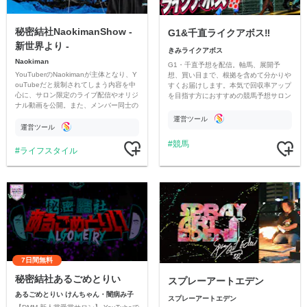
秘密結社NaokimanShow -
G1&千直ライクアボス‼️
新世界より -
きみライクアボス
Naokiman
G1・千直予想を配信。軸馬、展開予
YouTuberのNaokimanが主体となり、Y
想、買い目まで、根拠を含めて分かりや
ouTubeだと規制されてしまう内容を中
すくお届けします。本気で回収率アップ
心に、サロン限定のライブ配信やオリジ
を目指す方におすすめの競馬予想サロン
ナル動画を公開。また、メンバー同士の
です。
情報交換や交流の場としても楽しんでい
運営ツール
ただいています。
運営ツール
競馬
ライフスタイル
7日間無料
秘密結社あるごめとりい
スプレーアートエデン
あるごめとりい けんちゃん・闇病み子
スプレーアートエデン