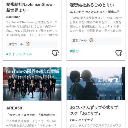
秘密結社NaokimanShow -
秘密結社あるごめとりい
新世界より -
あるごめとりい けんちゃん・闇病み子
Naokiman
【DMM 新人賞受賞サロン】 YouTubeで
YouTuberのNaokimanが主体となり、Y
は観られない世界の真実を知り、人生を
ouTubeだと規制されてしまう内容を中
豊かにする秘密結社コミュニティ ※収
心に、サロン限定のライブ配信やオリジ
益の一部を、犯罪被害者・子ども達の為
ナル動画を公開。また、メンバー同士の
のチャリティーに寄付させていただきま
情報交換や交流の場としても楽しんでい
す
運営ツール
ただいています。
運営ツール
学び
ライフスタイル
おにいさんずラブ公式サブ
AREA58
スク『おにサブ』
「コヤッキースタジオ」「秘密結社コヤミナティ」
おにいさんずラブ
立入禁止区域解放。ようこそ、YouTub
おにいさんずラブの公式サブスクがスタ
eの限界を超えた聖域へ「コヤッキース