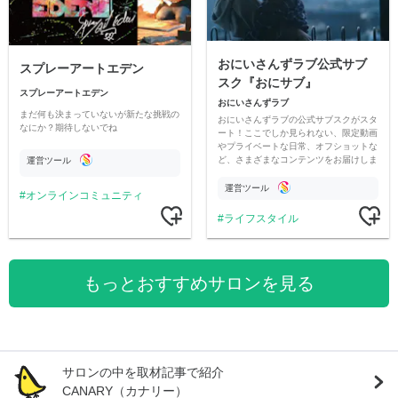
おにいさんずラブ公式サブ
スプレーアートエデン
スク『おにサブ』
スプレーアートエデン
おにいさんずラブ
まだ何も決まっていないが新たな挑戦の
おにいさんずラブの公式サブスクがスタ
なにか？期待しないでね
ート！ここでしか見られない、限定動画
やプライベートな日常、オフショットな
ど、さまざまなコンテンツをお届けしま
運営ツール
す。
運営ツール
オンラインコミュニティ
ライフスタイル
もっとおすすめサロンを見る
サロンの中を取材記事で紹介
CANARY（カナリー）