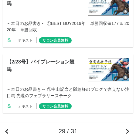
馬
～本日のお品書き～ ①BEST BUY2019年 単勝回収値177％ 20
20年 単勝回収…
テキスト
サロン会員無料
【2/28号】バイブレーション競
馬
～本日のお品書き～ ①中山記念と阪急杯のブログで言えない注
目馬 先週のフェブラリーステーク…
テキスト
サロン会員無料
29 / 31