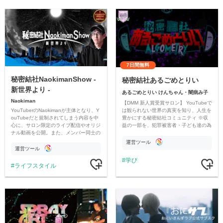
7日間無料
秘密結社NaokimanShow -
秘密結社あるごめとりい
新世界より -
あるごめとりい けんちゃん・闇病み子
Naokiman
【DMM 新人賞受賞サロン】 YouTubeで
YouTuberのNaokimanが主体となり、Y
は観られない世界の真実を知り、人生を
ouTubeだと規制されてしまう内容を中
豊かにする秘密結社コミュニティ ※収
心に、サロン限定のライブ配信やオリジ
益の一部を、犯罪被害者・子ども達の為
ナル動画を公開。また、メンバー同士の
のチャリティーに寄付させていただきま
情報交換や交流の場としても楽しんでい
す
運営ツール
ただいています。
運営ツール
学び
ライフスタイル