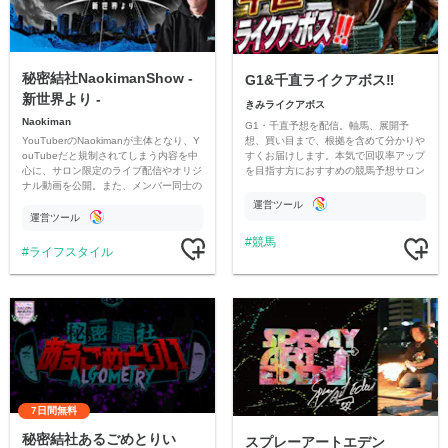
秘密結社NaokimanShow -
G1&千直ライクアボス‼️
新世界より -
きみライクアボス
Naokiman
G1・千直予想を配信。軸馬、展開予
YouTuberのNaokimanが主体となり、Y
想、買い目まで、根拠を含めて分かりや
ouTubeだと規制されてしまう内容を中
すくお届けします。本気で回収率アップ
心に、サロン限定のライブ配信やオリジ
を目指す方におすすめの競馬予想サロン
ナル動画を公開。また、メンバー同士の
です。
情報交換や交流の場としても楽しんでい
運営ツール
ただいています。
運営ツール
競馬
ライフスタイル
7日間無料
秘密結社あるごめとりい
スプレーアートエデン