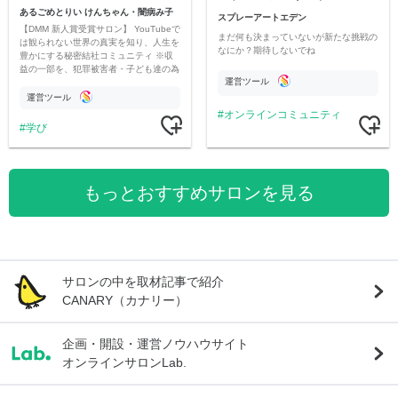
あるごめとりい けんちゃん・闇病み子
スプレーアートエデン
【DMM 新人賞受賞サロン】 YouTubeで
まだ何も決まっていないが新たな挑戦の
は観られない世界の真実を知り、人生を
なにか？期待しないでね
豊かにする秘密結社コミュニティ ※収
益の一部を、犯罪被害者・子ども達の為
運営ツール
のチャリティーに寄付させていただきま
す
運営ツール
オンラインコミュニティ
学び
もっとおすすめサロンを見る
サロンの中を取材記事で紹介
CANARY（カナリー）
企画・開設・運営ノウハウサイト
オンラインサロンLab.