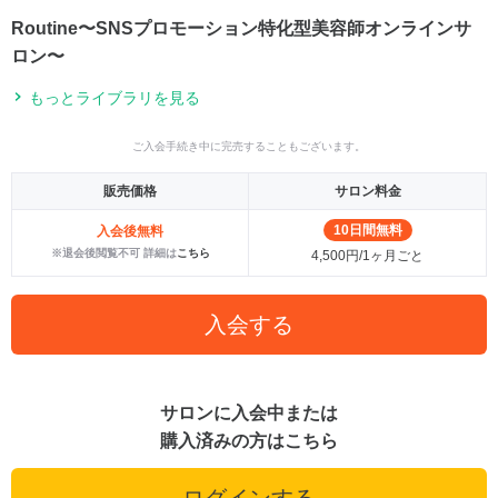
Routine〜SNSプロモーション特化型美容師オンラインサ
ロン〜
もっとライブラリを見る
ご入会手続き中に完売することもございます。
販売価格
サロン料金
10日間無料
入会後無料
※退会後閲覧不可 詳細は
こちら
4,500円/1ヶ月ごと
入会する
サロンに入会中または
購入済みの方はこちら