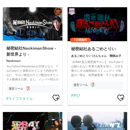
7日間無料
秘密結社NaokimanShow -
秘密結社あるごめとりい
新世界より -
あるごめとりい けんちゃん・闇病み子
Naokiman
【DMM 新人賞受賞サロン】 YouTubeで
YouTuberのNaokimanが主体となり、Y
は観られない世界の真実を知り、人生を
ouTubeだと規制されてしまう内容を中
豊かにする秘密結社コミュニティ ※収
心に、サロン限定のライブ配信やオリジ
益の一部を、犯罪被害者・子ども達の為
ナル動画を公開。また、メンバー同士の
のチャリティーに寄付させていただきま
情報交換や交流の場としても楽しんでい
す
運営ツール
ただいています。
運営ツール
学び
ライフスタイル