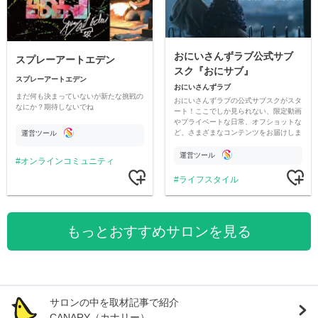
おにいさんずラブ公式サブ
スプレーアートエデン
スク『おにサブ』
スプレーアートエデン
おにいさんずラブ
まだ何も決まっていないが新たな挑戦の
おにいさんずラブの公式サブスクがスタ
なにか？期待しないでね
ート！ここでしか見られない、限定動画
やプライベートな日常、オフショットな
ど、さまざまなコンテンツをお届けしま
運営ツール
す。
運営ツール
オンラインコミュニティ
ライフスタイル
もっとおすすめサロンを見る
サロンの中を取材記事で紹介
CANARY（カナリー）