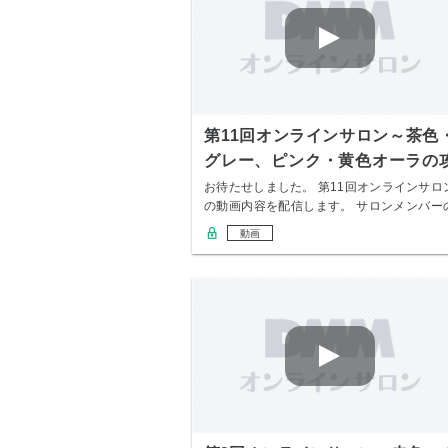
第11回オンラインサロン～茶色
グレー、ピンク・黄色オーラの
略法～
お待たせしました。 第11回オンラインサロ
の動画内容を配信します。 サロンメンバー
み無…
動画