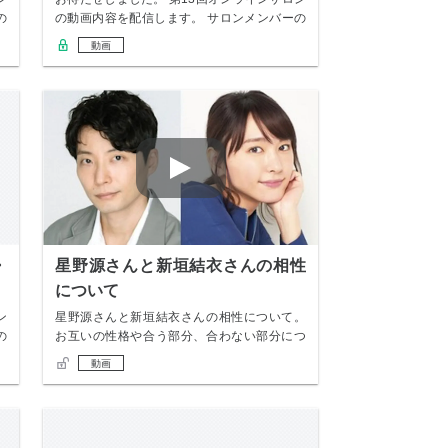
の
の動画内容を配信します。 サロンメンバーの
み無…
動画
・
星野源さんと新垣結衣さんの相性
について
ン
星野源さんと新垣結衣さんの相性について。
の
お互いの性格や合う部分、合わない部分につ
いてお話…
動画