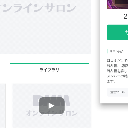
2
サロン紹介
口コミだけで
暦占術。 恋
ライブラリ
暦占術を詳し
メンバーの特
ます。
運営ツール