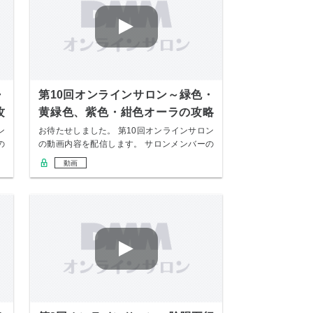
・
第10回オンラインサロン～緑色・
攻
黄緑色、紫色・紺色オーラの攻略
法～
ン
お待たせしました。 第10回オンラインサロン
の
の動画内容を配信します。 サロンメンバーの
み無…
動画