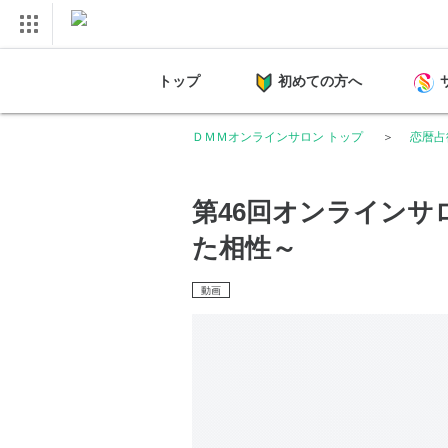
トップ
初めての方へ
ＤＭＭオンラインサロン トップ
恋暦占
第46回オンラインサ
た相性～
動画