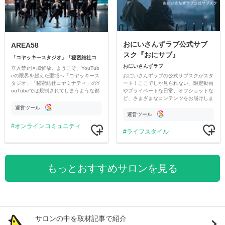
おにいさんずラブ公式サブ
AREA58
スク『おにサブ』
「コヤッキースタジオ」「秘密結社コヤミナティ」
おにいさんずラブ
立入禁止区域解放。ようこそ、YouTub
おにいさんずラブの公式サブスクがスタ
eの限界を超えた聖域へ「コヤッキース
ート！ここでしか見られない、限定動画
タジオ」「秘密結社コヤミナティ」のY
やプライベートな日常、オフショットな
ouTubeでは規制されてしまうような都
ど、さまざまなコンテンツをお届けしま
市伝説を中心にオリジナルコンテンツを
す。
公開。
運営ツール
運営ツール
オンラインコミュニティ
ライフスタイル
もっとおすすめサロンを見る
サロンの中を取材記事で紹介