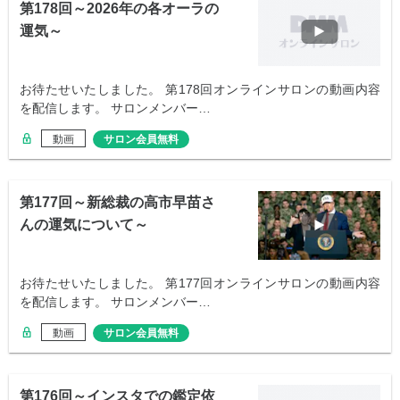
第178回～2026年の各オーラの
運気～
お待たせいたしました。 第178回オンラインサロンの動画内容
を配信します。 サロンメンバー…
動画
サロン会員無料
第177回～新総裁の高市早苗さ
んの運気について～
お待たせいたしました。 第177回オンラインサロンの動画内容
を配信します。 サロンメンバー…
動画
サロン会員無料
第176回～インスタでの鑑定依