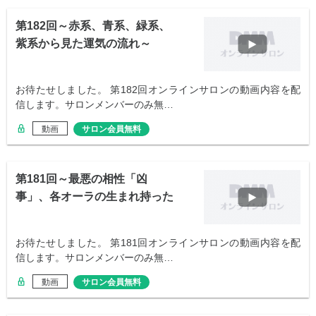
第182回～赤系、青系、緑系、
紫系から見た運気の流れ～
お待たせしました。 第182回オンラインサロンの動画内容を配
信します。サロンメンバーのみ無…
動画
サロン会員無料
第181回～最悪の相性「凶
事」、各オーラの生まれ持った
才能～
お待たせしました。 第181回オンラインサロンの動画内容を配
信します。サロンメンバーのみ無…
動画
サロン会員無料