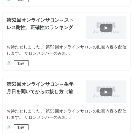
第52回オンラインサロン～スト
レス耐性、正確性のランキング
～
お待たせしました。 第52回オンラインサロンの動画内容を配信
します。 サロンメンバーのみ無…
動画
第53回オンラインサロン～生年
月日を聞いてからの接し方（前
編）～
お待たせしました。 第53回オンラインサロンの動画内容を配信
します。 サロンメンバーのみ無…
動画