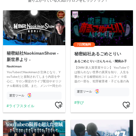
盛り上がっている人気のサロンをピックアップ！
7日間無料
秘密結社NaokimanShow -
秘密結社あるごめとりい
新世界より -
あるごめとりい けんちゃん・闇病み子
Naokiman
【DMM 新人賞受賞サロン】 YouTubeで
YouTuberのNaokimanが主体となり、Y
は観られない世界の真実を知り、人生を
ouTubeだと規制されてしまう内容を中
豊かにする秘密結社コミュニティ ※収
心に、サロン限定のライブ配信やオリジ
益の一部を、犯罪被害者・子ども達の為
ナル動画を公開。また、メンバー同士の
のチャリティーに寄付させていただきま
情報交換や交流の場としても楽しんでい
す
運営ツール
ただいています。
運営ツール
学び
ライフスタイル