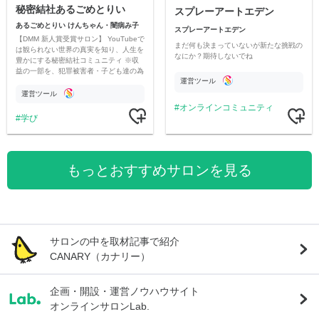
秘密結社あるごめとりい
スプレーアートエデン
あるごめとりい けんちゃん・闇病み子
スプレーアートエデン
【DMM 新人賞受賞サロン】 YouTubeで
まだ何も決まっていないが新たな挑戦の
は観られない世界の真実を知り、人生を
なにか？期待しないでね
豊かにする秘密結社コミュニティ ※収
益の一部を、犯罪被害者・子ども達の為
運営ツール
のチャリティーに寄付させていただきま
す
運営ツール
オンラインコミュニティ
学び
もっとおすすめサロンを見る
サロンの中を取材記事で紹介
CANARY（カナリー）
企画・開設・運営ノウハウサイト
オンラインサロンLab.