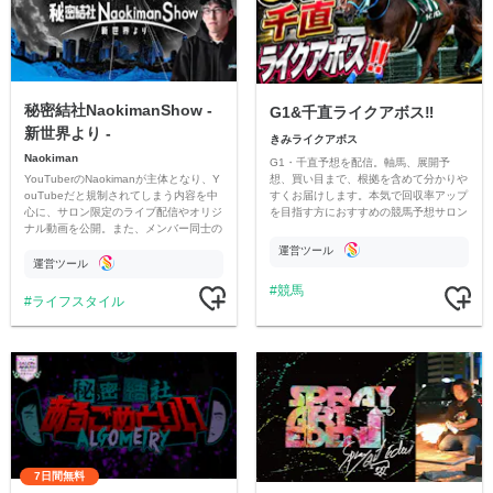
秘密結社NaokimanShow -
G1&千直ライクアボス‼️
新世界より -
きみライクアボス
Naokiman
G1・千直予想を配信。軸馬、展開予
YouTuberのNaokimanが主体となり、Y
想、買い目まで、根拠を含めて分かりや
ouTubeだと規制されてしまう内容を中
すくお届けします。本気で回収率アップ
心に、サロン限定のライブ配信やオリジ
を目指す方におすすめの競馬予想サロン
ナル動画を公開。また、メンバー同士の
です。
情報交換や交流の場としても楽しんでい
運営ツール
ただいています。
運営ツール
競馬
ライフスタイル
7日間無料