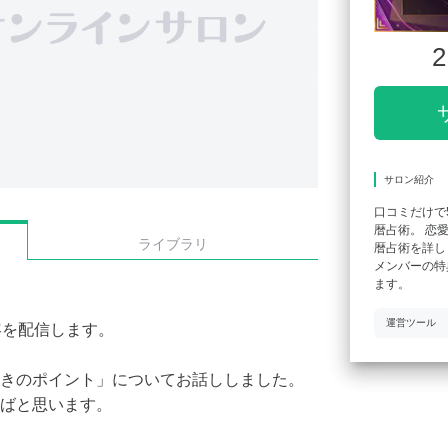
2
サロン紹介
口コミだけで
暦占術。 恋
ライブラリ
暦占術を詳し
メンバーの特
ます。
運営ツール
容を配信します。
きのポイント」についてお話ししました。
ばと思います。