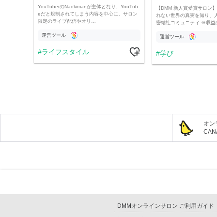
YouTuberのNaokimanが主体となり、YouTub
【DMM 新人賞受賞サロン】 
eだと規制されてしまう内容を中心に、サロン
れない世界の真実を知り、
限定のライブ配信やオリ…
密結社コミュニティ ※収益
運営ツール
運営ツール
ライフスタイル
学び
オン
CA
DMMオンラインサロン ご利用ガイド