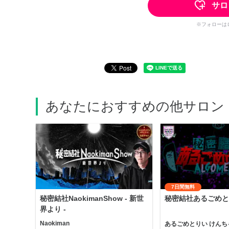
サロ
※フォローは
あなたにおすすめの他サロン
7日間無料
秘密結社NaokimanShow - 新世
秘密結社あるごめと
界より -
Naokiman
あるごめとりい けんち