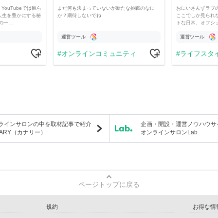
YouTubeでは観ら
まだ何も決まっていないが新たな挑戦のなに
おにいさんずラブ
人生を豊かにする秘
か？期待しないでね
ここでしか見られ
の一…
トな日常、オフシ
運営ツール
運営ツール
オンラインコミュニティ
ライフスタ
ラインサロンの中を取材記事で紹介
企画・開設・運営ノウハウサ
NARY（カナリー）
オンラインサロンLab.
ページトップに戻る
規約
お得な情