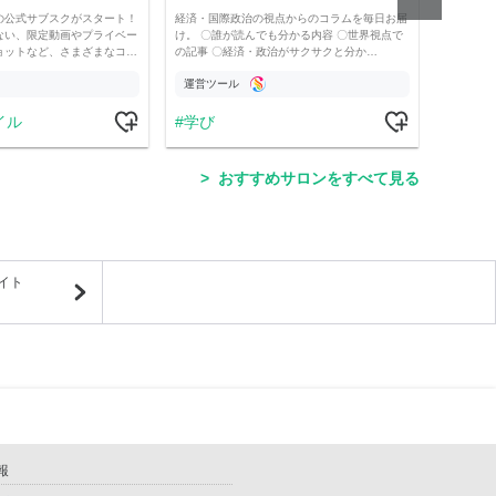
の公式サブスクがスタート！
経済・国際政治の視点からのコラムを毎日お届
200
ない、限定動画やプライベー
け。 〇誰が読んでも分かる内容 〇世界視点で
た。読
ョットなど、さまざまなコ…
の記事 〇経済・政治がサクサクと分か…
限定公
運営ツール
運営
イル
学び
ス
おすすめサロンをすべて見る
イト
報