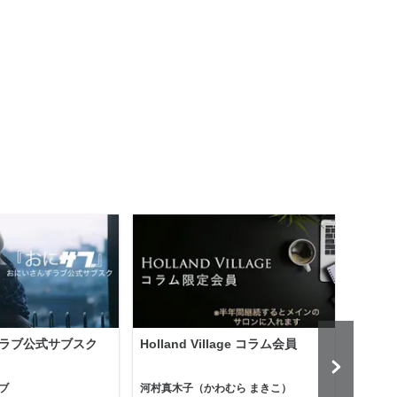
ラブ公式サブスク
Holland Village コラム会員
「為
「為
ペー
ブ
河村真木子（かわむら まきこ）
為替