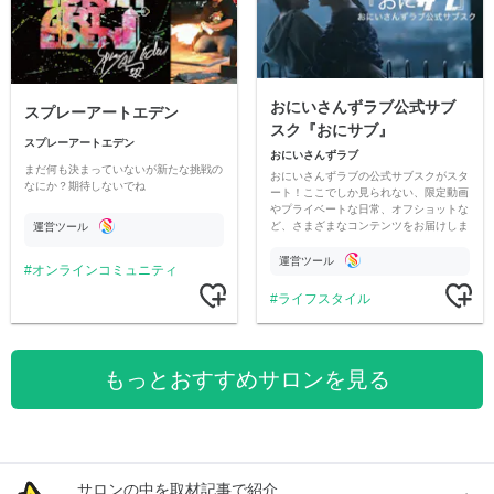
おにいさんずラブ公式サブ
スプレーアートエデン
スク『おにサブ』
スプレーアートエデン
おにいさんずラブ
まだ何も決まっていないが新たな挑戦の
おにいさんずラブの公式サブスクがスタ
なにか？期待しないでね
ート！ここでしか見られない、限定動画
やプライベートな日常、オフショットな
ど、さまざまなコンテンツをお届けしま
運営ツール
す。
運営ツール
オンラインコミュニティ
ライフスタイル
もっとおすすめサロンを見る
サロンの中を取材記事で紹介