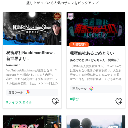
盛り上がっている人気のサロンをピックアップ！
7日間無料
秘密結社NaokimanShow -
秘密結社あるごめとりい
新世界より -
あるごめとりい けんちゃん・闇病み子
Naokiman
【DMM 新人賞受賞サロン】 YouTubeで
YouTuberのNaokimanが主体となり、Y
は観られない世界の真実を知り、人生を
ouTubeだと規制されてしまう内容を中
豊かにする秘密結社コミュニティ ※収
心に、サロン限定のライブ配信やオリジ
益の一部を、犯罪被害者・子ども達の為
ナル動画を公開。また、メンバー同士の
のチャリティーに寄付させていただきま
情報交換や交流の場としても楽しんでい
す
運営ツール
ただいています。
運営ツール
学び
ライフスタイル