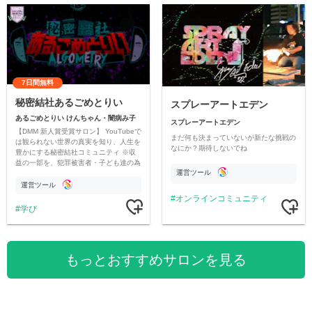
7日間無料
秘密結社あるごめとりい
スプレーアートエデン
あるごめとりい けんちゃん・闇病み子
スプレーアートエデン
【DMM 新人賞受賞サロン】 YouTubeで
まだ何も決まっていないが新たな挑戦の
は観られない世界の真実を知り、人生を
なにか？期待しないでね
豊かにする秘密結社コミュニティ ※収
益の一部を、犯罪被害者・子ども達の為
運営ツール
のチャリティーに寄付させていただきま
す
運営ツール
オンラインコミュニティ
学び
もっとおすすめサロンを見る