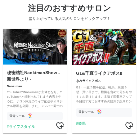
注目のおすすめサロン
盛り上がっている人気のサロンをピックアップ！
秘密結社NaokimanShow -
G1&千直ライクアボス‼️
新世界より -
きみライクアボス
Naokiman
G1・千直予想を配信。軸馬、展開予
YouTuberのNaokimanが主体となり、Y
想、買い目まで、根拠を含めて分かりや
ouTubeだと規制されてしまう内容を中
すくお届けします。本気で回収率アップ
心に、サロン限定のライブ配信やオリジ
を目指す方におすすめの競馬予想サロン
ナル動画を公開。また、メンバー同士の
です。
情報交換や交流の場としても楽しんでい
運営ツール
ただいています。
運営ツール
競馬
ライフスタイル