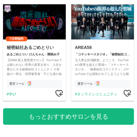
7日間無料
秘密結社あるごめとりい
AREA58
あるごめとりい けんちゃん・闇病み子
「コヤッキースタジオ」「秘密結社コヤミナティ」
【DMM 新人賞受賞サロン】 YouTubeで
立入禁止区域解放。ようこそ、YouTub
は観られない世界の真実を知り、人生を
eの限界を超えた聖域へ「コヤッキース
豊かにする秘密結社コミュニティ ※収
タジオ」「秘密結社コヤミナティ」のY
益の一部を、犯罪被害者・子ども達の為
ouTubeでは規制されてしまうような都
のチャリティーに寄付させていただきま
市伝説を中心にオリジナルコンテンツを
す
公開。
運営ツール
運営ツール
学び
オンラインコミュニティ
もっとおすすめサロンを見る