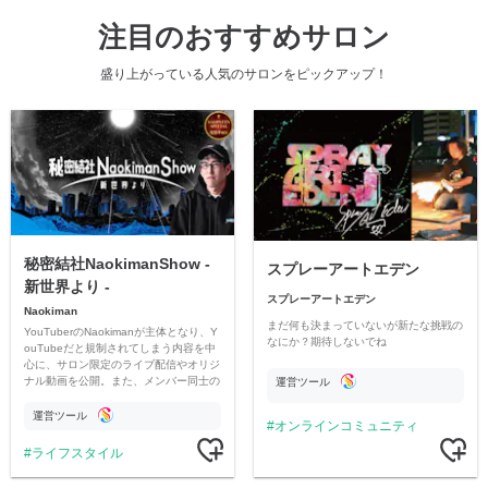
注目のおすすめサロン
盛り上がっている人気のサロンをピックアップ！
秘密結社NaokimanShow -
スプレーアートエデン
新世界より -
スプレーアートエデン
Naokiman
まだ何も決まっていないが新たな挑戦の
YouTuberのNaokimanが主体となり、Y
なにか？期待しないでね
ouTubeだと規制されてしまう内容を中
心に、サロン限定のライブ配信やオリジ
ナル動画を公開。また、メンバー同士の
運営ツール
情報交換や交流の場としても楽しんでい
ただいています。
運営ツール
オンラインコミュニティ
ライフスタイル